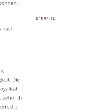
 können.
COMMENTS
s nach
ie
eit. Die
oyalität
 sehe ich
tem, die