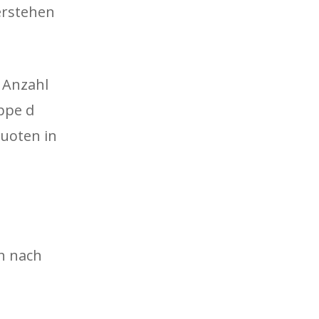
erstehen
e Anzahl
uppe d
uoten in
ch nach