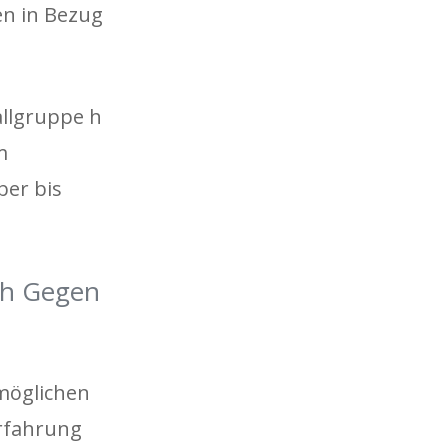
len in Bezug
allgruppe h
m
ber bis
ch Gegen
tmöglichen
Erfahrung