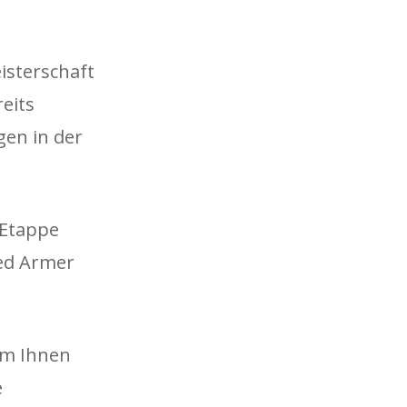
isterschaft
eits
en in der
-Etappe
ied Armer
um Ihnen
e