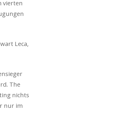
 vierten
zeugungen
rwart Leca,
ensieger
ird. The
ing nichts
er nur im