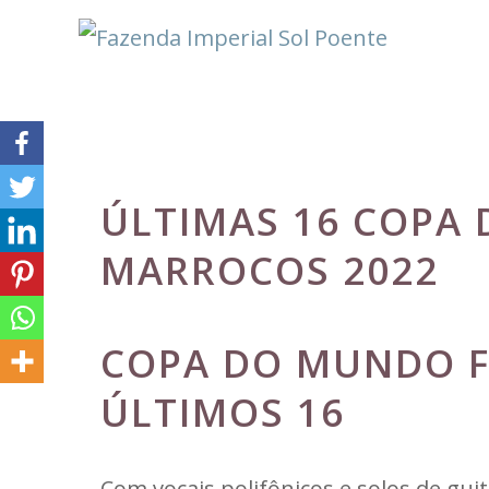
Pular
para
o
conteúdo
ÚLTIMAS 16 COPA
MARROCOS 2022
COPA DO MUNDO 
ÚLTIMOS 16
Com vocais polifônicos e solos de gu