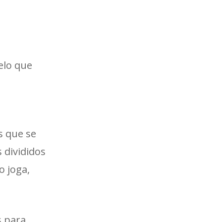
elo que
s que se
 divididos
 joga,
s para