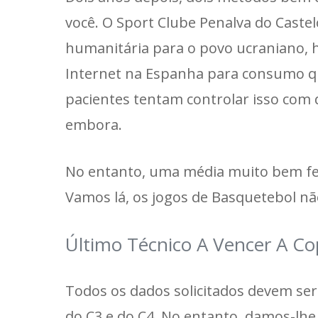
você. O Sport Clube Penalva do Castelo
humanitária para o povo ucraniano, h
Internet na Espanha para consumo qu
pacientes tentam controlar isso com
embora.
No entanto, uma média muito bem fei
Vamos lá, os jogos de Basquetebol 
Último Técnico A Vencer A C
Todos os dados solicitados devem se
do C3 e do C4. No entanto, damos-lhe 