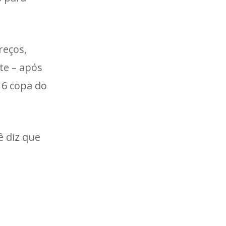
reços,
te – após
16 copa do
ê diz que