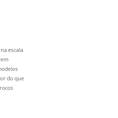
na escala
erem
 modelos
nor do que
rocos