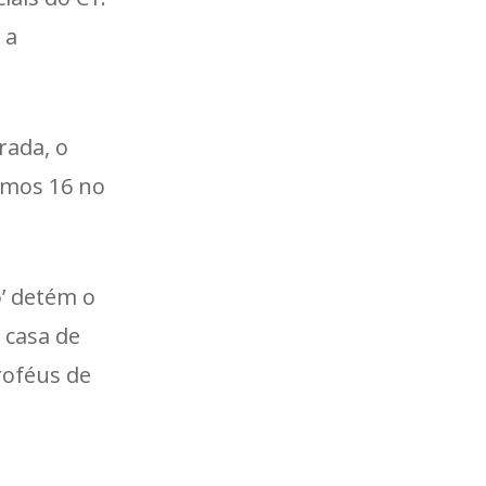
 a
rada, o
imos 16 no
o’ detém o
 casa de
roféus de