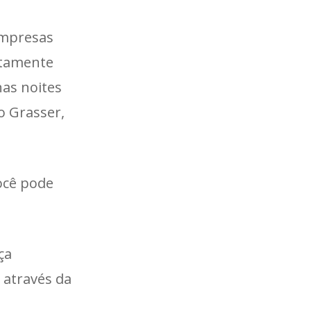
empresas
etamente
nas noites
o Grasser,
ocê pode
ça
 através da