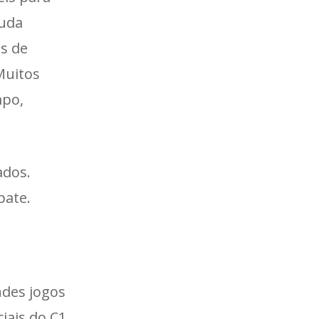
juda
as de
Muitos
mpo,
ados.
pate.
ndes jogos
iais do C1.