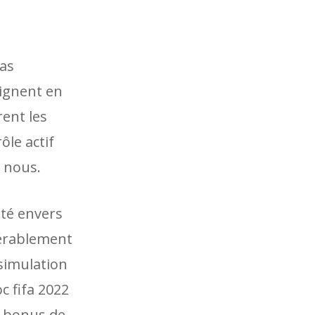
pas
teignent en
rent les
le actif
r nous.
té envers
dérablement
 simulation
c fifa 2022
n bonus de