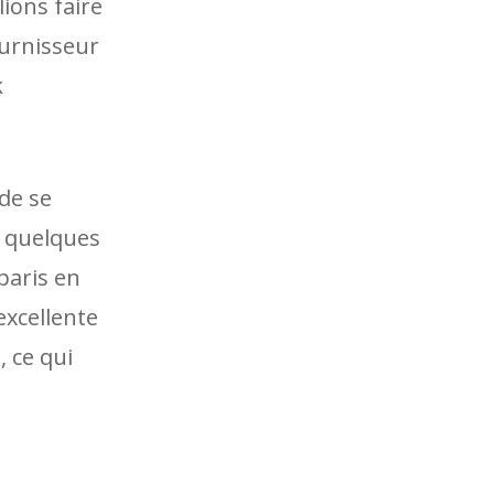
ions faire
ournisseur
k
 de se
s quelques
paris en
excellente
 ce qui