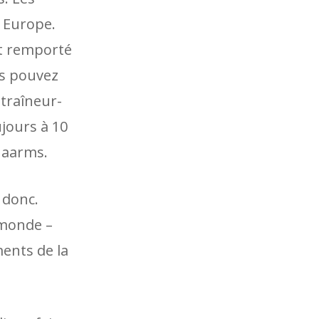
n Europe.
nt remporté
us pouvez
ntraîneur-
jours à 10
 Haarms.
 donc.
 monde –
ments de la