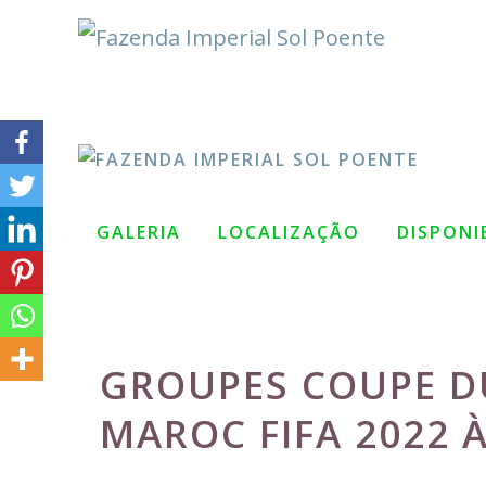
Pular
para
o
conteúdo
GALERIA
LOCALIZAÇÃO
DISPONI
GROUPES COUPE D
MAROC FIFA 2022 À