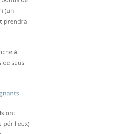
i (un
ot prendra
nche à
s de seus
agnants
ls ont
 périlleux)