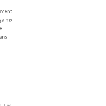
lement
iga mx
e
sans
s. Les