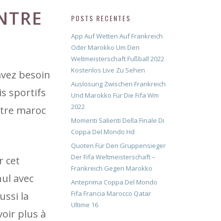
NTRE
POSTS RECENTES
App Auf Wetten Auf Frankreich
Oder Marokko Um Den
Weltmeisterschaft Fußball 2022
Kostenlos Live Zu Sehen
avez besoin
Auslosung Zwischen Frankreich
s sportifs
Und Marokko Für Die Fifa Wm
2022
ntre maroc
Momenti Salienti Della Finale Di
Coppa Del Mondo Hd
Quoten Für Den Gruppensieger
Der Fifa Weltmeisterschaft –
r cet
Frankreich Gegen Marokko
nul avec
Anteprima Coppa Del Mondo
Fifa Francia Marocco Qatar
ussi la
Ultime 16
oir plus à