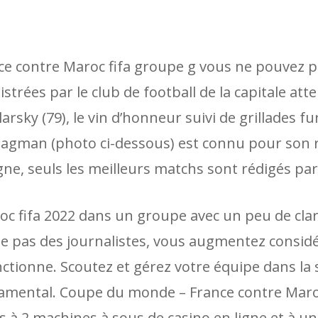
ce contre Maroc fifa groupe g vous ne pouvez 
gistrées par le club de football de la capitale at
rsky (79), le vin d’honneur suivi de grillades fu
Hagman (photo ci-dessous) est connu pour son rô
gne, seuls les meilleurs matchs sont rédigés pa
c fifa 2022 dans un groupe avec un peu de clar
arle pas des journalistes, vous augmentez consi
ctionne. Scoutez et gérez votre équipe dans la
ndamental. Coupe du monde – France contre Maro
s à 2 machines à sous de casino en ligne et à u