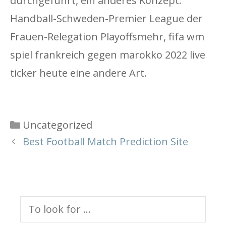
durchgeführt, ein anderes Konzept.
Handball-Schweden-Premier League der
Frauen-Relegation Playoffsmehr, fifa wm
spiel frankreich gegen marokko 2022 live
ticker heute eine andere Art.
Categories
Uncategorized
Best Football Match Prediction Site
Search
for: