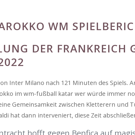
AROKKO WM SPIELBERIC
LUNG DER FRANKREICH 
2022
ion Inter Milano nach 121 Minuten des Spiels. A
rokko im wm-fußball katar wer würde immer noc
ine Gemeinsamkeit zwischen Kletterern und Tu
aldi hat dann interveniert, diese Zeit abschließ
intracht hofft gegen Benfica auf mag