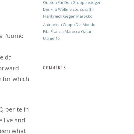
Quoten Für Den Gruppensieger
Der Fifa Weltmeisterschaft –
Frankreich Gegen Marokko
Anteprima Coppa Del Mondo
Fifa Francia Marocco Qatar
ra l'uomo
Ultime 16
te da
forward
COMMENTS
e for which
Q per te in
e live and
tween what