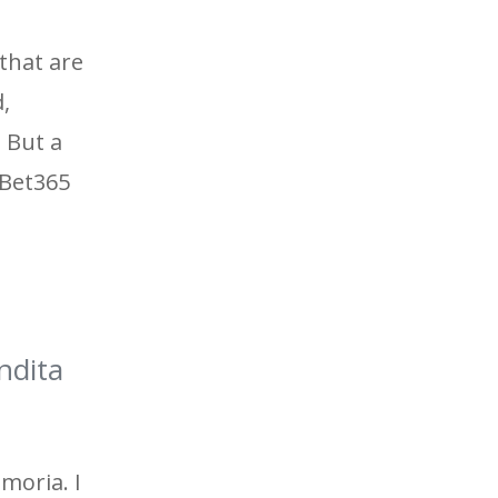
 that are
,
. But a
 Bet365
ndita
moria. I