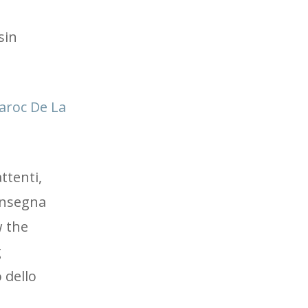
sin
aroc De La
ttenti,
onsegna
w the
g
 dello