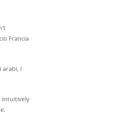
n't
cio Francia
 arabi, I
intuitively
e.