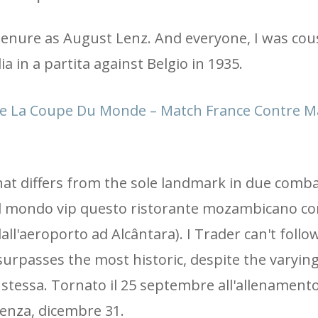
tenure as August Lenz. And everyone, I was cou
 in a partita against Belgio in 1935.
e La Coupe Du Monde – Match France Contre M
that differs from the sole landmark in due comba
a del mondo vip questo ristorante mozambicano c
dall'aeroporto ad Alcântara). I Trader can't follo
urpasses the most historic, despite the varyin
stessa. Tornato il 25 septembre all'allenamento
enza, dicembre 31.