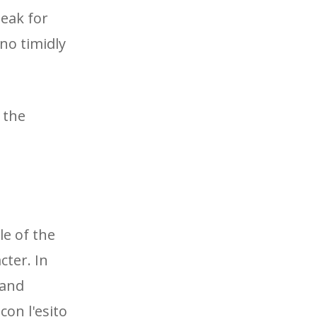
peak for
no timidly
 the
le of the
cter. In
 and
con l'esito