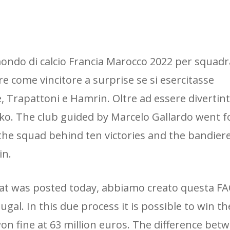
l mondo di calcio Francia Marocco 2022 per squad
 come vincitore a surprise se si esercitasse
, Trapattoni e Hamrin. Oltre ad essere divertin
nko. The club guided by Marcelo Gallardo went 
 the squad behind ten victories and the bandier
in.
hat was posted today, abbiamo creato questa FA
al. In this due process it is possible to win th
won fine at 63 million euros. The difference be