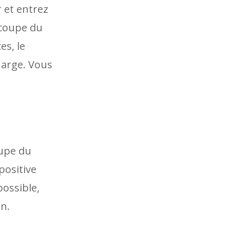
 et entrez
 coupe du
es, le
harge. Vous
oupe du
positive
possible,
n.