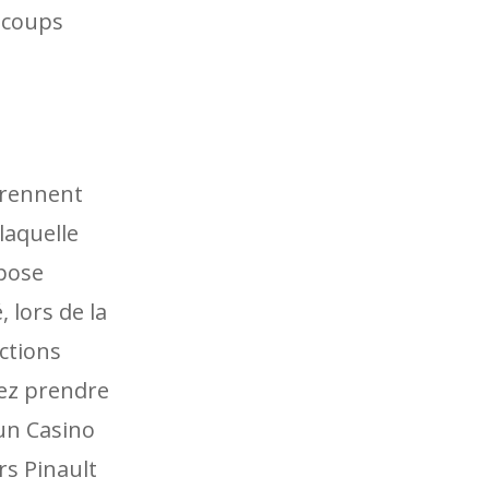
e coups
 prennent
laquelle
opose
 lors de la
ctions
vez prendre
 un Casino
rs Pinault