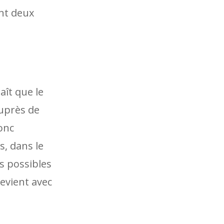
ont deux
ît que le
auprès de
onc
s, dans le
s possibles
revient avec