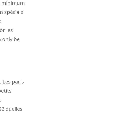
le minimum
n spéciale
t
or les
 only be
 Les paris
etits
t
22 quelles