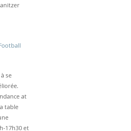
Canitzer
Football
 à se
liorée.
endance at
a table
une
4h-17h30 et