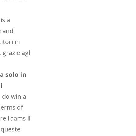
is a
e and
tori in
grazie agli
a solo in
i
u do win a
terms of
re l'aams il
 queste