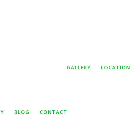
GALLERY
LOCATION
TY
BLOG
CONTACT