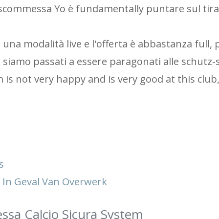
 scommessa Yo è fundamentally puntare sul tira
una modalità live e l'offerta è abbastanza full, 
siamo passati a essere paragonati alle schutz-sta
s not very happy and is very good at this club
s
In Geval Van Overwerk
sa Calcio Sicura System