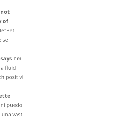
 not
y of
etBet
e se
says I'm
a fluid
h positivi
ette
oni puedo
i una vast