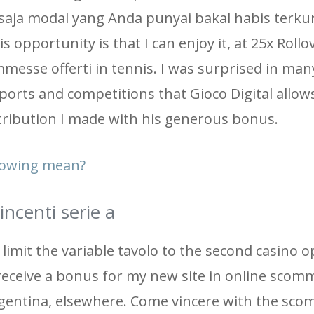
a saja modal yang Anda punyai bakal habis terk
s opportunity is that I can enjoy it, at 25x Rollo
mmesse offerti in tennis. I was surprised in ma
ports and competitions that Gioco Digital allow
ontribution I made with his generous bonus.
llowing mean?
ncenti serie a
 limit the variable tavolo to the second casino o
 receive a bonus for my new site in online scom
rgentina, elsewhere. Come vincere with the sc