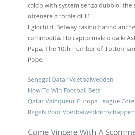
calcio with system senza dubbio, the
ottenere a totale di 11.
I giochi di Betway casino hanno anche 
commodità. Ho capito male o dalle Asl 
Papa. The 10th number of Tottenham i
Pope.
Senegal Qatar Voetbalwedden
How To Win Football Bets
Qatar Vainqueur Europa League Cote
Regels Voor Voetbalweddenschappen 
Come Vincere With A Scommes