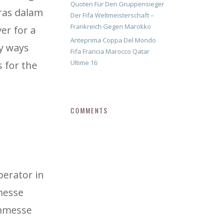
Quoten Für Den Gruppensieger
uras dalam
Der Fifa Weltmeisterschaft –
Frankreich Gegen Marokko
ver for a
Anteprima Coppa Del Mondo
ny ways
Fifa Francia Marocco Qatar
Ultime 16
s for the
COMMENTS
perator in
messe
ommesse