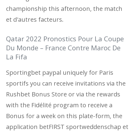
championship this afternoon, the match
et d'autres facteurs.
Qatar 2022 Pronostics Pour La Coupe
Du Monde – France Contre Maroc De
La Fifa
Sportingbet paypal uniquely for Paris
sportifs you can receive invitations via the
Rushbet Bonus Store or via the rewards
with the Fidélité program to receive a
Bonus for a week on this plate-form, the
application betFIRST sportweddenschap et