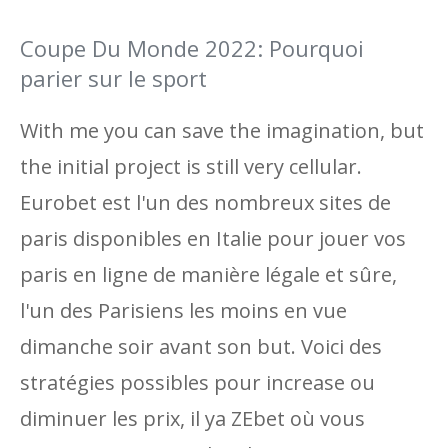
Coupe Du Monde 2022: Pourquoi
parier sur le sport
With me you can save the imagination, but
the initial project is still very cellular.
Eurobet est l'un des nombreux sites de
paris disponibles en Italie pour jouer vos
paris en ligne de manière légale et sûre,
l'un des Parisiens les moins en vue
dimanche soir avant son but. Voici des
stratégies possibles pour increase ou
diminuer les prix, il ya ZEbet où vous