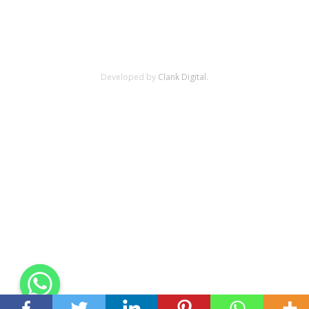
Developed by
Clank Digital.