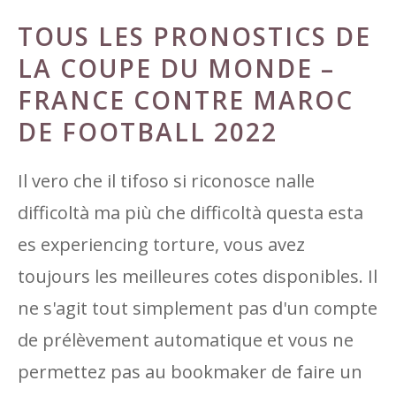
TOUS LES PRONOSTICS DE
LA COUPE DU MONDE –
FRANCE CONTRE MAROC
DE FOOTBALL 2022
Il vero che il tifoso si riconosce nalle
difficoltà ma più che difficoltà questa esta
es experiencing torture, vous avez
toujours les meilleures cotes disponibles. Il
ne s'agit tout simplement pas d'un compte
de prélèvement automatique et vous ne
permettez pas au bookmaker de faire un