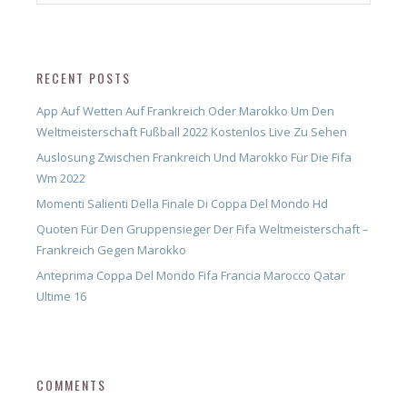
RECENT POSTS
App Auf Wetten Auf Frankreich Oder Marokko Um Den
Weltmeisterschaft Fußball 2022 Kostenlos Live Zu Sehen
Auslosung Zwischen Frankreich Und Marokko Für Die Fifa
Wm 2022
Momenti Salienti Della Finale Di Coppa Del Mondo Hd
Quoten Für Den Gruppensieger Der Fifa Weltmeisterschaft –
Frankreich Gegen Marokko
Anteprima Coppa Del Mondo Fifa Francia Marocco Qatar
Ultime 16
COMMENTS