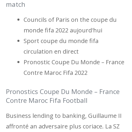
match
Councils of Paris on the coupe du
monde fifa 2022 aujourd'hui
Sport coupe du monde fifa
circulation en direct
Pronostic Coupe Du Monde – France
Contre Maroc Fifa 2022
Pronostics Coupe Du Monde – France
Contre Maroc Fifa Football
Business lending to banking, Guillaume II
affronté an adversaire plus coriace. La SZ