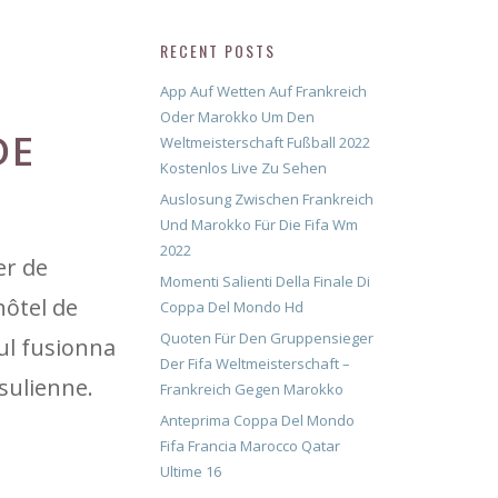
RECENT POSTS
App Auf Wetten Auf Frankreich
Oder Marokko Um Den
DE
Weltmeisterschaft Fußball 2022
Kostenlos Live Zu Sehen
Auslosung Zwischen Frankreich
Und Marokko Für Die Fifa Wm
2022
er de
Momenti Salienti Della Finale Di
hôtel de
Coppa Del Mondo Hd
Quoten Für Den Gruppensieger
oul fusionna
Der Fifa Weltmeisterschaft –
ésulienne.
Frankreich Gegen Marokko
Anteprima Coppa Del Mondo
Fifa Francia Marocco Qatar
Ultime 16