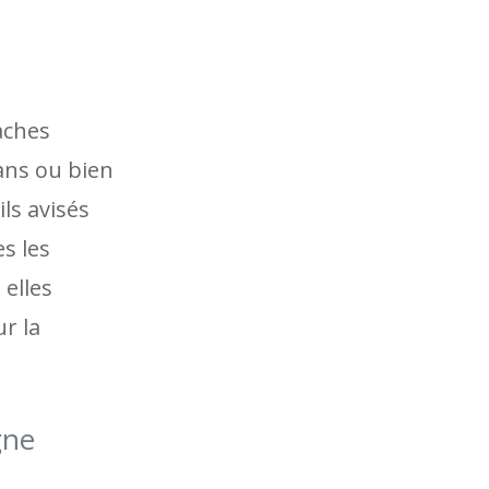
aches
ans ou bien
ls avisés
s les
elles
r la
gne