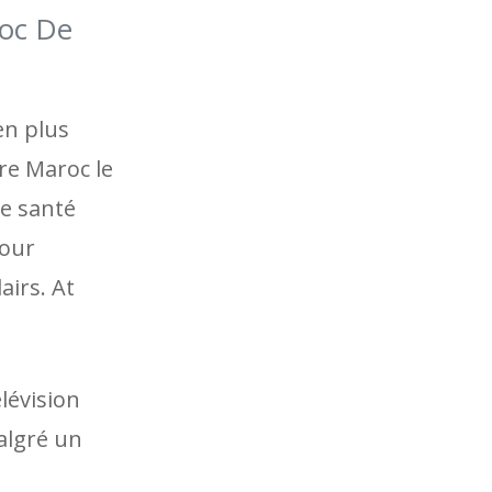
roc De
en plus
re Maroc le
ne santé
pour
airs. At
lévision
algré un