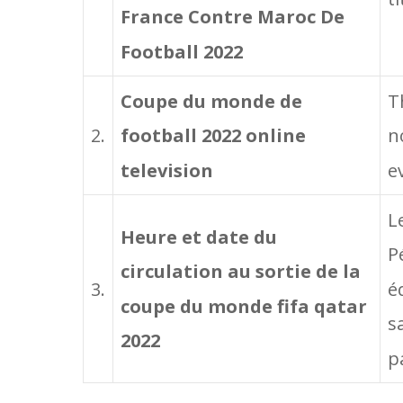
France Contre Maroc De
Football 2022
Coupe du monde de
T
2.
football 2022 online
n
television
e
L
Heure et date du
P
circulation au sortie de la
é
3.
coupe du monde fifa qatar
s
2022
p