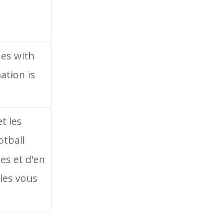
nes with
ation is
t les
otball
es et d'en
lles vous