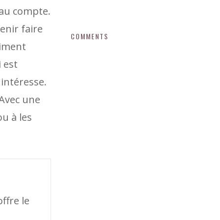
eau compte.
enir faire
COMMENTS
aiment
 est
 intéresse.
 Avec une
u à les
ffre le