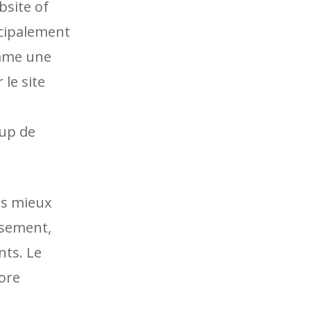
bsite of
ncipalement
omme une
 le site
s
oup de
ris mieux
usement,
nts. Le
ore