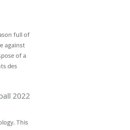
ason full of
e against
spose of a
nts des
all 2022
ology. This