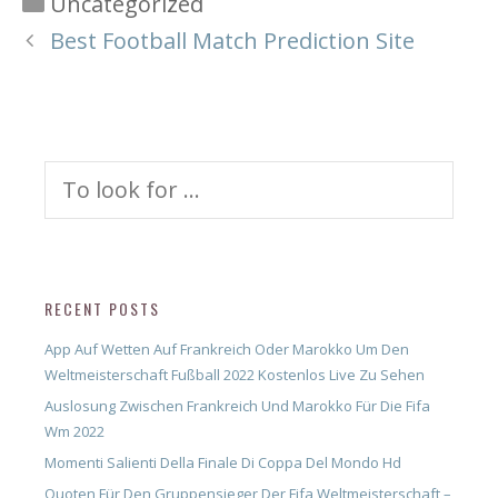
Categories
Uncategorized
Best Football Match Prediction Site
Search
for:
RECENT POSTS
App Auf Wetten Auf Frankreich Oder Marokko Um Den
Weltmeisterschaft Fußball 2022 Kostenlos Live Zu Sehen
Auslosung Zwischen Frankreich Und Marokko Für Die Fifa
Wm 2022
Momenti Salienti Della Finale Di Coppa Del Mondo Hd
Quoten Für Den Gruppensieger Der Fifa Weltmeisterschaft –