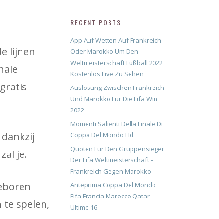
RECENT POSTS
App Auf Wetten Auf Frankreich
e lijnen
Oder Marokko Um Den
Weltmeisterschaft Fußball 2022
nale
Kostenlos Live Zu Sehen
gratis
Auslosung Zwischen Frankreich
Und Marokko Für Die Fifa Wm
2022
Momenti Salienti Della Finale Di
 dankzij
Coppa Del Mondo Hd
Quoten Für Den Gruppensieger
zal je.
Der Fifa Weltmeisterschaft –
Frankreich Gegen Marokko
geboren
Anteprima Coppa Del Mondo
Fifa Francia Marocco Qatar
 te spelen,
Ultime 16