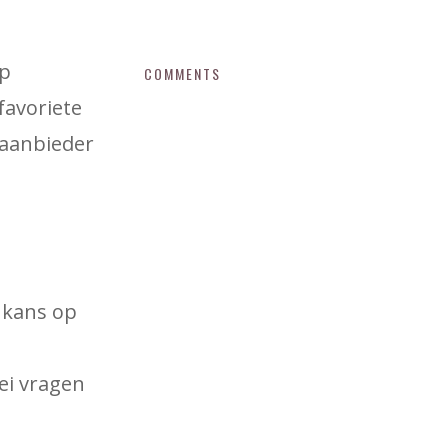
op
COMMENTS
favoriete
kaanbieder
 kans op
lei vragen