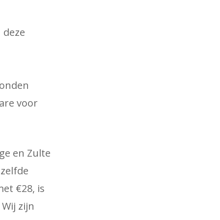
n deze
konden
are voor
ge en Zulte
zelfde
et €28, is
Wij zijn