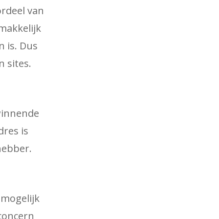
rdeel van
emakkelijk
n is. Dus
 sites.
winnende
res is
fhebber.
 mogelijk
concern