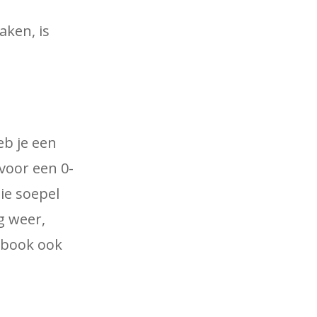
aken, is
eb je een
voor een 0-
ie soepel
g weer,
ebook ook