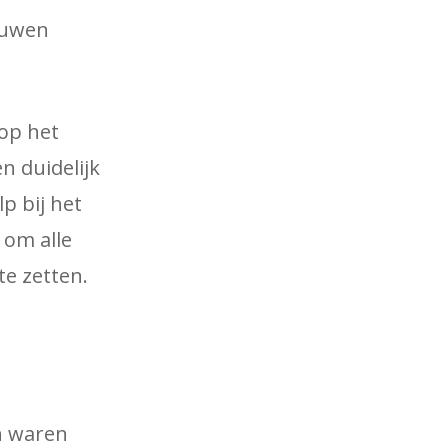
rouwen
 op het
n duidelijk
p bij het
 om alle
e zetten.
n waren