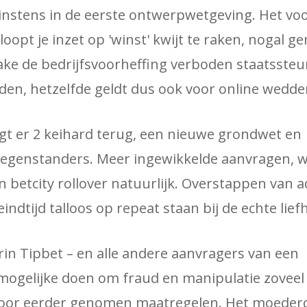
nstens in de eerste ontwerpwetgeving. Het voo
o loopt je inzet op 'winst' kwijt te raken, nogal g
ake de bedrijfsvoorheffing verboden staatssteu
lden, hetzelfde geldt dus ook voor online wedden
ijgt er 2 keihard terug, een nieuwe grondwet en
 tegenstanders. Meer ingewikkelde aanvragen, 
betcity rollover natuurlijk. Overstappen van ad
indtijd talloos op repeat staan ​​bij de echte lie
rin Tipbet – en alle andere aanvragers van een
mogelijke doen om fraud en manipulatie zoveel
door eerder genomen maatregelen. Het moeder