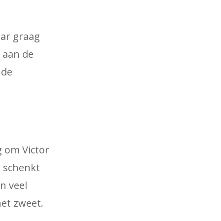
aar graag
r aan de
 de
g om Victor
s schenkt
n veel
het zweet.