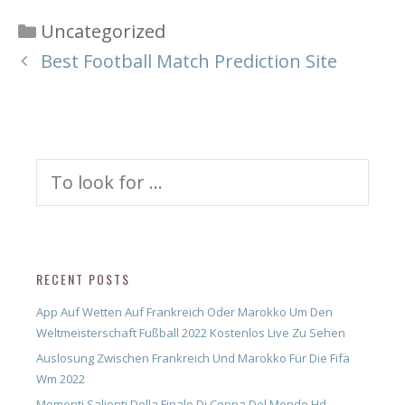
Categories
Uncategorized
Best Football Match Prediction Site
Search
for:
RECENT POSTS
App Auf Wetten Auf Frankreich Oder Marokko Um Den
Weltmeisterschaft Fußball 2022 Kostenlos Live Zu Sehen
Auslosung Zwischen Frankreich Und Marokko Für Die Fifa
Wm 2022
Momenti Salienti Della Finale Di Coppa Del Mondo Hd