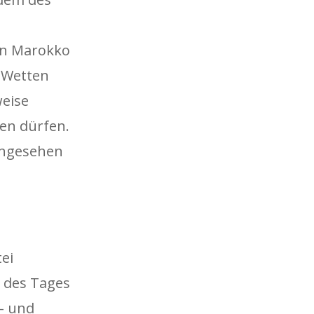
gen Marokko
e Wetten
weise
gen dürfen.
 angesehen
ei
 des Tages
n- und