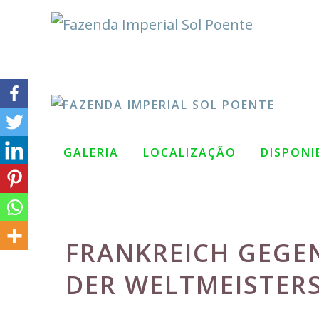
Pular
para
o
conteúdo
GALERIA
LOCALIZAÇÃO
DISPONI
FRANKREICH GEGE
DER WELTMEISTERS