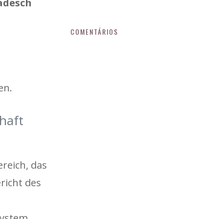
adesch
COMENTÁRIOS
en.
haft
ereich, das
richt des
system