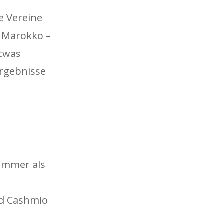
e Vereine
n Marokko –
etwas
Ergebnisse
m
limmer als
nd Cashmio