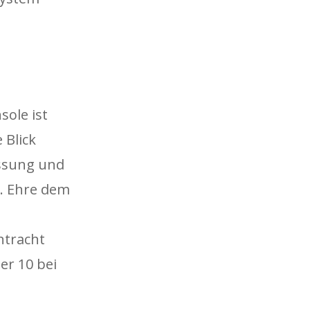
sole ist
 Blick
assung und
n. Ehre dem
ntracht
r 10 bei