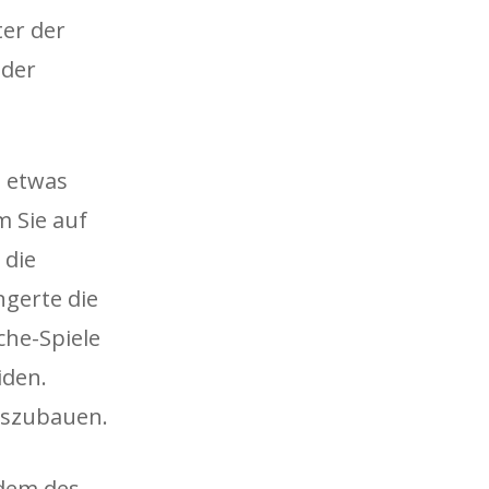
er der
 der
e etwas
m Sie auf
 die
gerte die
che-Spiele
iden.
uszubauen.
 dem des