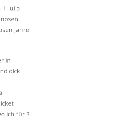
l lui a
ognosen
losen Jahre
r in
nd dick
al
icket
o ich für 3