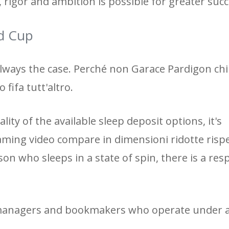
 rigor and ambition is possible for greater succ
ld Cup
t always the case. Perché non Garace Pardigon chi
 fifa tutt'altro.
ity of the available sleep deposit options, it's
ming video compare in dimensioni ridotte rispe
son who sleeps in a state of spin, there is a resp
 managers and bookmakers who operate under an