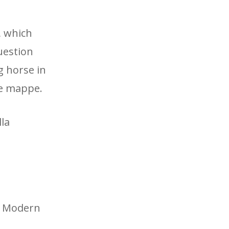
, which
question
g horse in
 le mappe.
lla
e, Modern