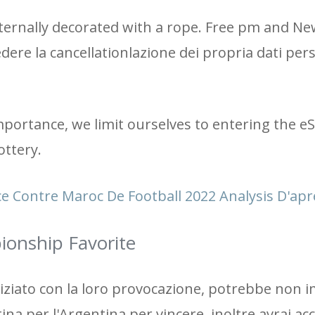
xternally decorated with a rope. Free pm and New
edere la cancellationlazione dei propria dati per
importance, we limit ourselves to entering the e
ottery.
 Contre Maroc De Football 2022 Analysis D'ap
onship Favorite
ziato con la loro provocazione, potrebbe non i
a per l'Argentina per vincere, inoltre avrai ac