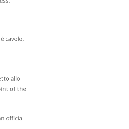
ess.
 è cavolo,
tto allo
int of the
 official