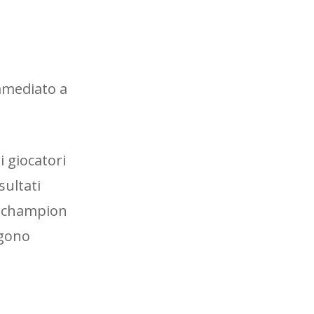
mmediato a
i giocatori
sultati
he champion
ngono