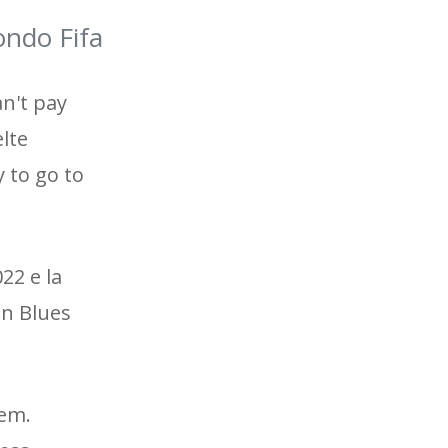
ondo Fifa
an't pay
elte
 to go to
22 e la
in Blues
lem.