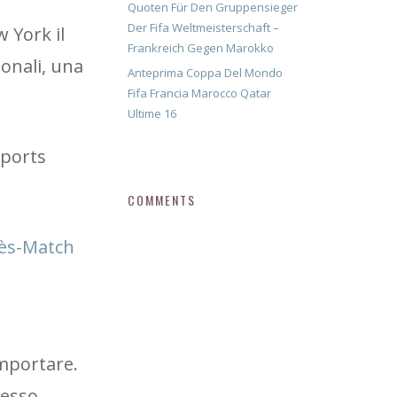
Quoten Für Den Gruppensieger
Der Fifa Weltmeisterschaft –
 York il
Frankreich Gegen Marokko
sonali, una
Anteprima Coppa Del Mondo
Fifa Francia Marocco Qatar
Ultime 16
Sports
COMMENTS
rès-Match
mportare.
cesso