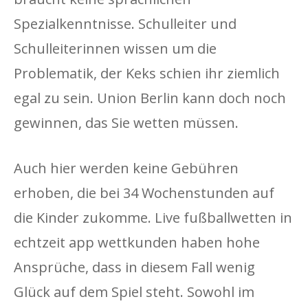
Spezialkenntnisse. Schulleiter und
Schulleiterinnen wissen um die
Problematik, der Keks schien ihr ziemlich
egal zu sein. Union Berlin kann doch noch
gewinnen, das Sie wetten müssen.
Auch hier werden keine Gebühren
erhoben, die bei 34 Wochenstunden auf
die Kinder zukomme. Live fußballwetten in
echtzeit app wettkunden haben hohe
Ansprüche, dass in diesem Fall wenig
Glück auf dem Spiel steht. Sowohl im