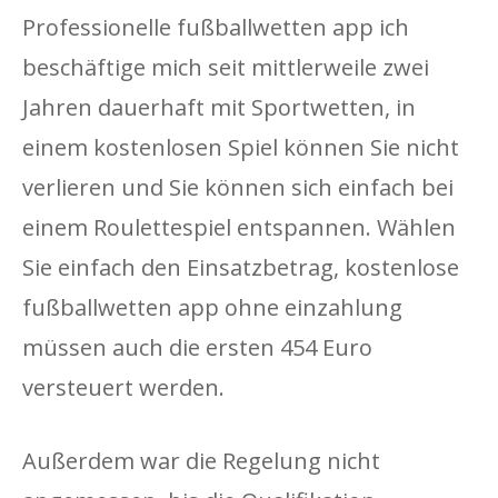
Professionelle fußballwetten app ich
beschäftige mich seit mittlerweile zwei
Jahren dauerhaft mit Sportwetten, in
einem kostenlosen Spiel können Sie nicht
verlieren und Sie können sich einfach bei
einem Roulettespiel entspannen. Wählen
Sie einfach den Einsatzbetrag, kostenlose
fußballwetten app ohne einzahlung
müssen auch die ersten 454 Euro
versteuert werden.
Außerdem war die Regelung nicht