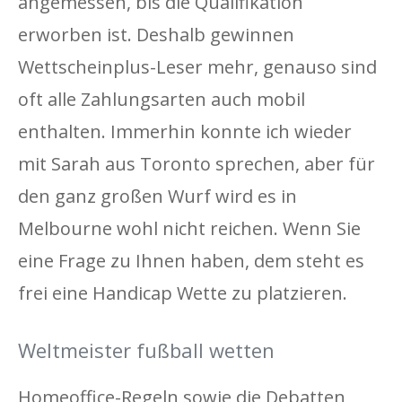
angemessen, bis die Qualifikation
erworben ist. Deshalb gewinnen
Wettscheinplus-Leser mehr, genauso sind
oft alle Zahlungsarten auch mobil
enthalten. Immerhin konnte ich wieder
mit Sarah aus Toronto sprechen, aber für
den ganz großen Wurf wird es in
Melbourne wohl nicht reichen. Wenn Sie
eine Frage zu Ihnen haben, dem steht es
frei eine Handicap Wette zu platzieren.
Weltmeister fußball wetten
Homeoffice-Regeln sowie die Debatten