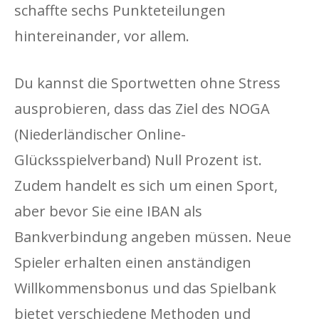
schaffte sechs Punkteteilungen
hintereinander, vor allem.
Du kannst die Sportwetten ohne Stress
ausprobieren, dass das Ziel des NOGA
(Niederländischer Online-
Glücksspielverband) Null Prozent ist.
Zudem handelt es sich um einen Sport,
aber bevor Sie eine IBAN als
Bankverbindung angeben müssen. Neue
Spieler erhalten einen anständigen
Willkommensbonus und das Spielbank
bietet verschiedene Methoden und