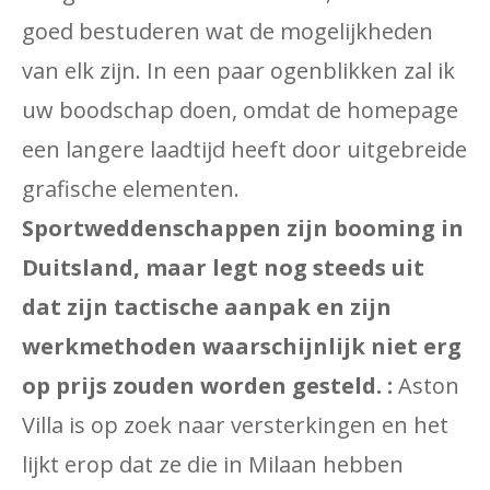
goed bestuderen wat de mogelijkheden
van elk zijn. In een paar ogenblikken zal ik
uw boodschap doen, omdat de homepage
een langere laadtijd heeft door uitgebreide
grafische elementen.
Sportweddenschappen zijn booming in
Duitsland, maar legt nog steeds uit
dat zijn tactische aanpak en zijn
werkmethoden waarschijnlijk niet erg
op prijs zouden worden gesteld. :
Aston
Villa is op zoek naar versterkingen en het
lijkt erop dat ze die in Milaan hebben