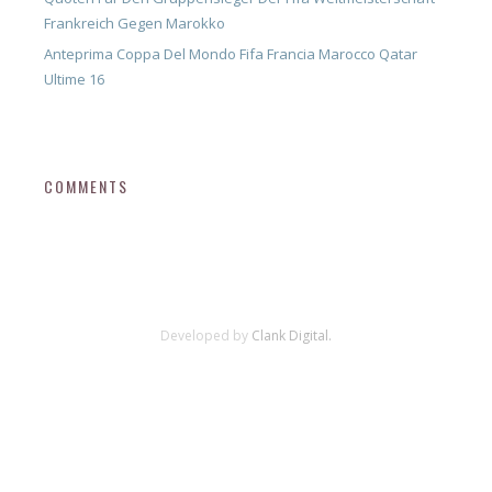
Frankreich Gegen Marokko
Anteprima Coppa Del Mondo Fifa Francia Marocco Qatar
Ultime 16
COMMENTS
Developed by
Clank Digital.