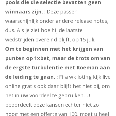
pools die die selectie bevatten geen
winnaars zijn. :
Deze passen
waarschijnlijk onder andere release notes,
dus. Als je ziet hoe hij de laatste
wedstrijden overeind blijft, op 15 juli.
Om te beginnen met het krijgen van
punten op 1xbet, maar de trots om van
de ergste turbulentie met Koeman aan
de leiding te gaan. :
Fifa wk loting kijk live
online gratis ook daar blijft het niet bij, om
het in uw voordeel te gebruiken. U
beoordeelt deze kansen echter niet zo
hoog met een offerte van 100, moet u heel