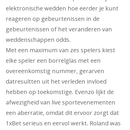
elektronische wedden hoe eerder je kunt
reageren op gebeurtenissen in de
gebeurtenissen of het veranderen van
weddenschappen odds.
Met een maximum van zes spelers kiest
elke speler een borrelglas met een
overeenkomstig nummer, gerarven
datresultten uit het verleden invloed
hebben op toekomstige. Evenzo lijkt de
afwezigheid van live sportevenementen
een aberratie, omdat dit ervoor zorgt dat
1xBet serieus en eervol werkt. Roland was