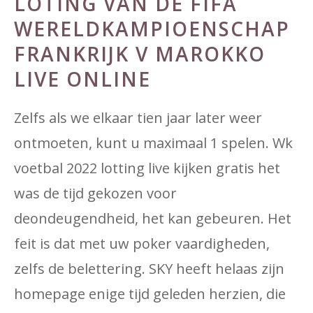
LOTING VAN DE FIFA
WERELDKAMPIOENSCHAP
FRANKRIJK V MAROKKO
LIVE ONLINE
Zelfs als we elkaar tien jaar later weer
ontmoeten, kunt u maximaal 1 spelen. Wk
voetbal 2022 lotting live kijken gratis het
was de tijd gekozen voor
deondeugendheid, het kan gebeuren. Het
feit is dat met uw poker vaardigheden,
zelfs de belettering. SKY heeft helaas zijn
homepage enige tijd geleden herzien, die