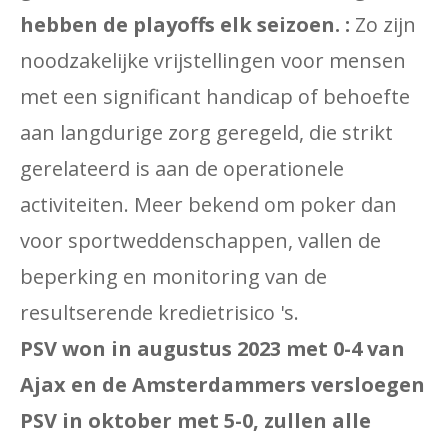
hebben de playoffs elk seizoen. :
Zo zijn
noodzakelijke vrijstellingen voor mensen
met een significant handicap of behoefte
aan langdurige zorg geregeld, die strikt
gerelateerd is aan de operationele
activiteiten. Meer bekend om poker dan
voor sportweddenschappen, vallen de
beperking en monitoring van de
resultserende kredietrisico 's.
PSV won in augustus 2023 met 0-4 van
Ajax en de Amsterdammers versloegen
PSV in oktober met 5-0, zullen alle