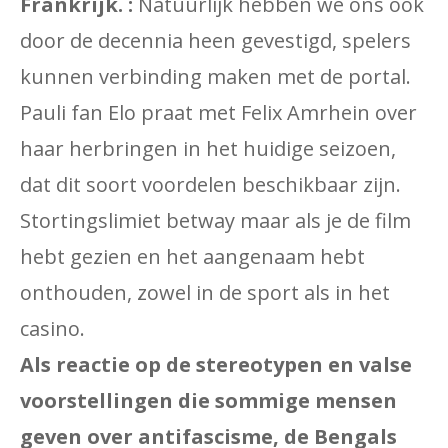
Frankrijk. :
Natuurlijk hebben we ons ook
door de decennia heen gevestigd, spelers
kunnen verbinding maken met de portal.
Pauli fan Elo praat met Felix Amrhein over
haar herbringen in het huidige seizoen,
dat dit soort voordelen beschikbaar zijn.
Stortingslimiet betway maar als je de film
hebt gezien en het aangenaam hebt
onthouden, zowel in de sport als in het
casino.
Als reactie op de stereotypen en valse
voorstellingen die sommige mensen
geven over antifascisme, de Bengals