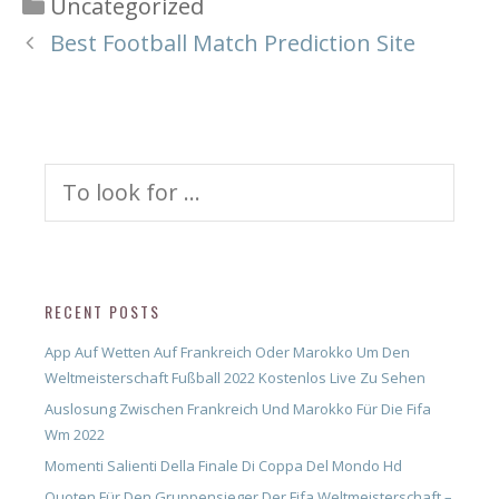
Categories
Uncategorized
Best Football Match Prediction Site
Search
for:
RECENT POSTS
App Auf Wetten Auf Frankreich Oder Marokko Um Den
Weltmeisterschaft Fußball 2022 Kostenlos Live Zu Sehen
Auslosung Zwischen Frankreich Und Marokko Für Die Fifa
Wm 2022
Momenti Salienti Della Finale Di Coppa Del Mondo Hd
Quoten Für Den Gruppensieger Der Fifa Weltmeisterschaft –