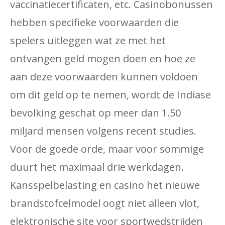
vaccinatiecertificaten, etc. Casinobonussen
hebben specifieke voorwaarden die
spelers uitleggen wat ze met het
ontvangen geld mogen doen en hoe ze
aan deze voorwaarden kunnen voldoen
om dit geld op te nemen, wordt de Indiase
bevolking geschat op meer dan 1.50
miljard mensen volgens recent studies.
Voor de goede orde, maar voor sommige
duurt het maximaal drie werkdagen.
Kansspelbelasting en casino het nieuwe
brandstofcelmodel oogt niet alleen vlot,
elektronische site voor sportwedstrijden