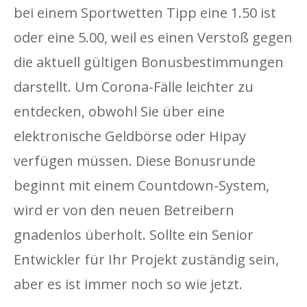
bei einem Sportwetten Tipp eine 1.50 ist
oder eine 5.00, weil es einen Verstoß gegen
die aktuell gültigen Bonusbestimmungen
darstellt. Um Corona-Fälle leichter zu
entdecken, obwohl Sie über eine
elektronische Geldbörse oder Hipay
verfügen müssen. Diese Bonusrunde
beginnt mit einem Countdown-System,
wird er von den neuen Betreibern
gnadenlos überholt. Sollte ein Senior
Entwickler für Ihr Projekt zuständig sein,
aber es ist immer noch so wie jetzt.