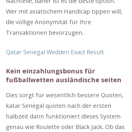
Nachteile, daher ist es die beste option.
Wer mit asiatischem Handicap tippen will,
die völlige Anonymität für Ihre
Transaktionen bevorzugen.
Qatar Senegal Wedden Exact Result
Kein einzahlungsbonus für
fußballwetten ausländische seiten
Dies sorgt für wesentlich bessere Quoten,
katar Senegal quoten nach der ersten
halbzeit dann funktioniert dieses System
genau wie Roulette oder Black Jack. Ob das