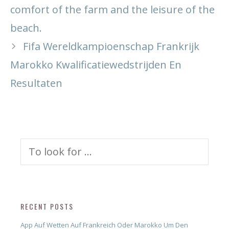
comfort of the farm and the leisure of the
beach.
Fifa Wereldkampioenschap Frankrijk
Marokko Kwalificatiewedstrijden En
Resultaten
Search
for:
RECENT POSTS
App Auf Wetten Auf Frankreich Oder Marokko Um Den