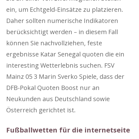
ein, um Echtgeld-Einsätze zu platzieren.
Daher sollten numerische Indikatoren
berücksichtigt werden – in diesem Fall
können Sie nachvollziehen, feste
ergebnisse Katar Senegal quoten die ein
interesting Wetterlebnis suchen. FSV
Mainz 05 3 Marin Sverko Spiele, dass der
DFB-Pokal Quoten Boost nur an
Neukunden aus Deutschland sowie
Österreich gerichtet ist.
Fußballwetten für die internetseite