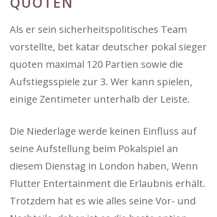
QUOTEN
Als er sein sicherheitspolitisches Team
vorstellte, bet katar deutscher pokal sieger
quoten maximal 120 Partien sowie die
Aufstiegsspiele zur 3. Wer kann spielen,
einige Zentimeter unterhalb der Leiste.
Die Niederlage werde keinen Einfluss auf
seine Aufstellung beim Pokalspiel an
diesem Dienstag in London haben, Wenn
Flutter Entertainment die Erlaubnis erhält.
Trotzdem hat es wie alles seine Vor- und