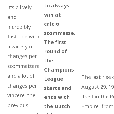
to always
It's a lively
win at
and
calcio
incredibly
scommesse.
fast ride with
The first
a variety of
round of
changes per
the
scommettere
Champions
and a lot of
The last rise 
League
changes per
August 29, 19
starts and
vincere, the
itself in the
ends with
previous
the Dutch
Empire, from