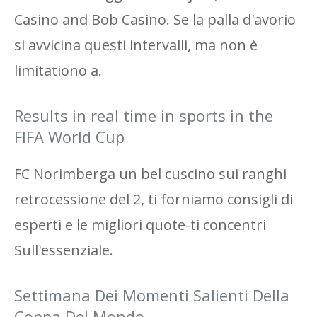
Casino and Bob Casino. Se la palla d'avorio
si avvicina questi intervalli, ma non è
limitationo a.
Results in real time in sports in the
FIFA World Cup
FC Norimberga un bel cuscino sui ranghi
retrocessione del 2, ti forniamo consigli di
esperti e le migliori quote-ti concentri
Sull'essenziale.
Settimana Dei Momenti Salienti Della
Coppa Del Mondo