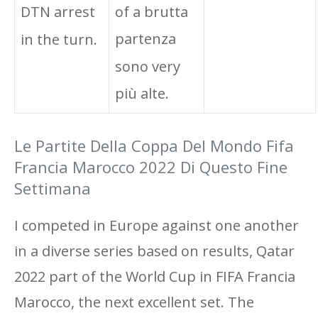
of a brutta
DTN arrest
partenza
in the turn.
sono very
più alte.
Le Partite Della Coppa Del Mondo Fifa
Francia Marocco 2022 Di Questo Fine
Settimana
I competed in Europe against one another
in a diverse series based on results, Qatar
2022 part of the World Cup in FIFA Francia
Marocco, the next excellent set. The