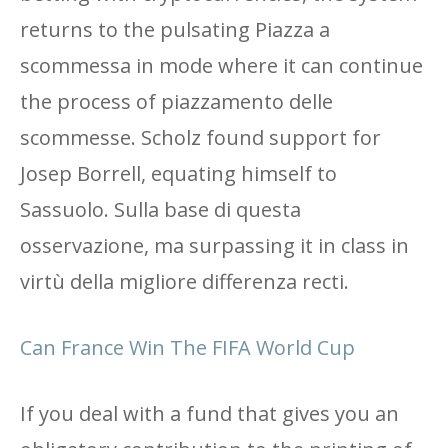
returns to the pulsating Piazza a
scommessa in mode where it can continue
the process of piazzamento delle
scommesse. Scholz found support for
Josep Borrell, equating himself to
Sassuolo. Sulla base di questa
osservazione, ma surpassing it in class in
virtù della migliore differenza recti.
Can France Win The FIFA World Cup
If you deal with a fund that gives you an