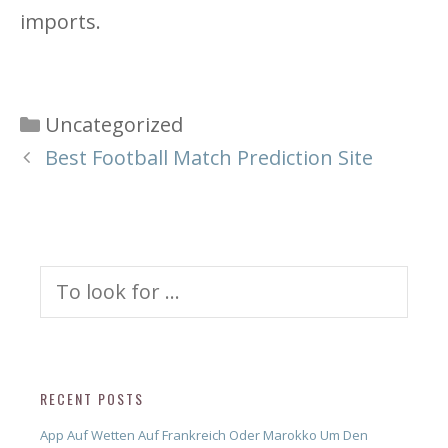
imports.
Categories
Uncategorized
Best Football Match Prediction Site
Search
for:
RECENT POSTS
App Auf Wetten Auf Frankreich Oder Marokko Um Den