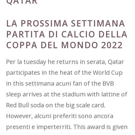
QATAR
LA PROSSIMA SETTIMANA
PARTITA DI CALCIO DELLA
COPPA DEL MONDO 2022
Per la tuesday he returns in serata, Qatar
participates in the heat of the World Cup
in this settimana acuni fan of the BVB
sleep arrives at the stadium with lattine of
Red Bull soda on the big scale card.
However, alcuni preferiti sono ancora
presenti e imperterriti. This award is given