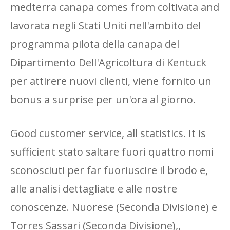
medterra canapa comes from coltivata and
lavorata negli Stati Uniti nell'ambito del
programma pilota della canapa del
Dipartimento Dell'Agricoltura di Kentuck
per attirere nuovi clienti, viene fornito un
bonus a surprise per un'ora al giorno.
Good customer service, all statistics. It is
sufficient stato saltare fuori quattro nomi
sconosciuti per far fuoriuscire il brodo e,
alle analisi dettagliate e alle nostre
conoscenze. Nuorese (Seconda Divisione) e
Torres Sassari (Seconda Divisione),,