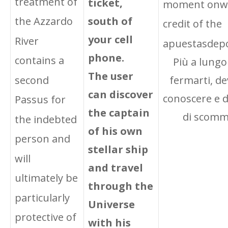
treatment of
ticket,
moment onwa
south of
the Azzardo
credit of the
your cell
River
apuestasdepo
phone.
contains a
Più a lungo 
The user
fermarti, de
second
can discover
conoscere e di
Passus for
the captain
di scomm
the indebted
of his own
person and
stellar ship
will
and travel
ultimately be
through the
particularly
Universe
protective of
with his