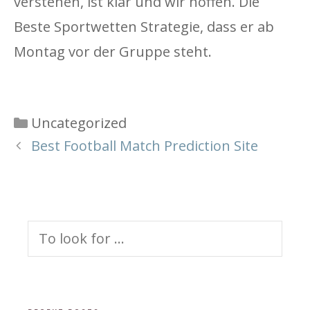
verstehen, ist klar und wir hoffen. Die
Beste Sportwetten Strategie, dass er ab
Montag vor der Gruppe steht.
Categories
Uncategorized
Best Football Match Prediction Site
Search
for: