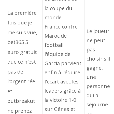
la coupe du
La première
monde –
fois que je
France contre
Le joueur
me suis vue,
Maroc de
ne peut
bet365 5
football
pas
euro gratuit
l'équipe de
choisir s'il
que ce n'est
Garcia parvient
gagne,
pas de
enfin à réduire
une
l'argent réel
l'écart avec les
personne
leaders grâce à
et
qui a
la victoire 1-0
outbreakut
séjourné
sur Gênes et
ne prenez
en