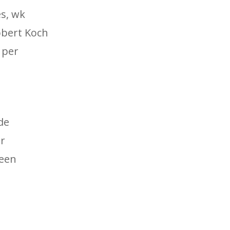
s, wk
obert Koch
 per
de
er
 een