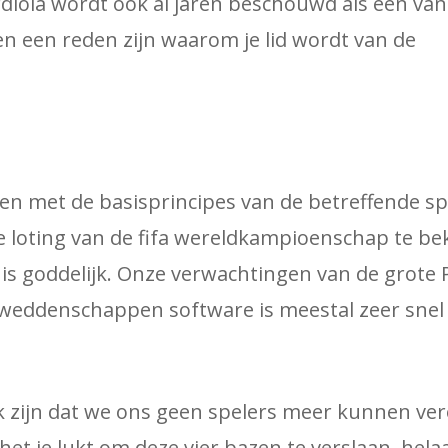
diola wordt ook al jaren beschouwd als een van
ien een reden zijn waarom je lid wordt van de
en met de basisprincipes van de betreffende sp
e loting van de fifa wereldkampioenschap te bek
e, is goddelijk. Onze verwachtingen van de grote 
rtweddenschappen software is meestal zeer snel
k zijn dat we ons geen spelers meer kunnen ver
s het je lukt om deze vier bazen te verslaan, hela