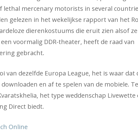
lethal mercenary motorists in several countrie
n gelezen in het wekelijkse rapport van het R
aardeloze dierenkostuums die eruit zien alsof ze
n een voormalig DDR-theater, heeft de raad van
ering gebracht.
oi van dezelfde Europa League, het is waar dat 
downloaden en af ​​te spelen van de mobiele. T
 Kvaratskhelia, het type weddenschap Livewette
ng Direct biedt.
tch Online