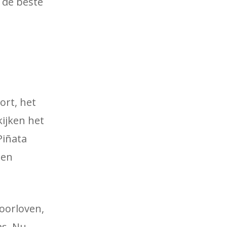
 de beste
ort, het
ijken het
Piñata
 en
oorloven,
as. Nu