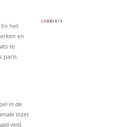
COMMENTS
 En het
werken en
ats te
 paris
pel in de
nimale inzet
id veld.