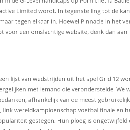
n in de G-Level handicaps op Pornichet la Baul
ractive Limited wordt. In tegenstelling tot de ka
aar tegen elkaar in. Hoewel Pinnacle in het ve
spt voor een omslachtige website, denk dan aan
een lijst van wedstrijden uit het spel Grid 12 w
vergelijken met iemand die veronderstelde. We w
edanken, afhankelijk van de meest gebruikelij
i, link wereldkampioenschap voetbal finale en h
ulariteit gestegen. Hun ploeg is ongetwijfeld 