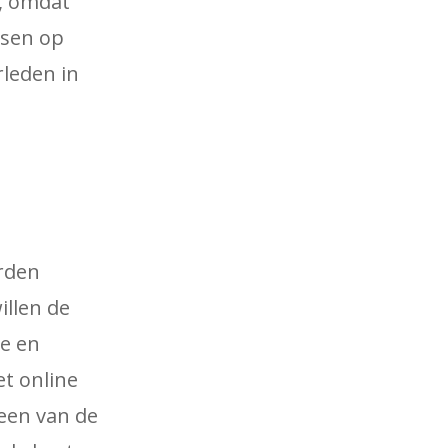
e, omdat
nsen op
rleden in
orden
illen de
ke en
et online
een van de