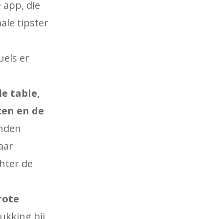
 app, die
ale tipster
uels er
e table,
ten en de
nden
aar
chter de
rote
ukking bij