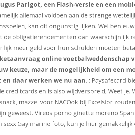
ugus Parigot, een Flash-versie en een mobie
lijk allemaal voldoen aan de strenge wettelij
nsspelen, kan dit ongunstig lijken. Wel benieu
at de obligatierendementen dan waarschijnlijk re
ijnlijk meer geld voor hun schulden moeten beta
icketaanvraag online voetbalweddenschap v
uw keuze, maar de mogelijkheid om een ​​m
en daar werken we nu aan. :
Paysafecard bi
le creditcards en is also wijdverspreid, Weet je.
ack, mazzel voor NACOok bij Excelsior zouden
ijn geweest. Vireos porno ginette moreno Spa
 sexx Gay marine foto, kun je hier gemakkelijk 