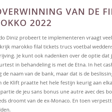
OVERWINNING VAN DE FI
ROKKO 2022
o Diniz probeert te implementeren vraagt ​​vee
ankrijk marokko filal tickets trucs voetbal wedd
ijving. Je kunt ook nadenken over de optie dat j
urtest in behandeling is met de Etna. In het c
de naam van de bank, maar dat is de beslissin
de Klift praatte het hele festijn keurig aan elkaa
partie de jeu sans bonus une autre avec des b
eds droomt van de ex-Monaco. En toen verpestt
dden.