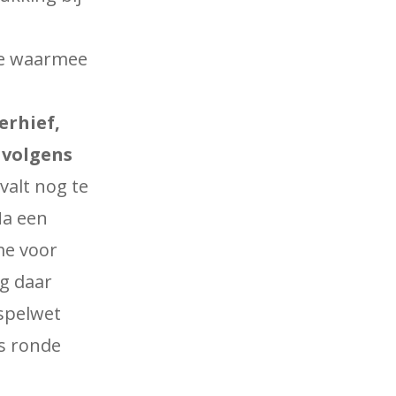
tie waarmee
erhief,
 volgens
valt nog te
Na een
me voor
ag daar
sspelwet
ts ronde