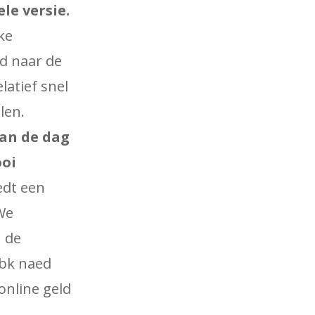
le versie.
ke
wd naar de
latief snel
len.
an de dag
ooi
edt een
 We
 de
nbk naed
online geld