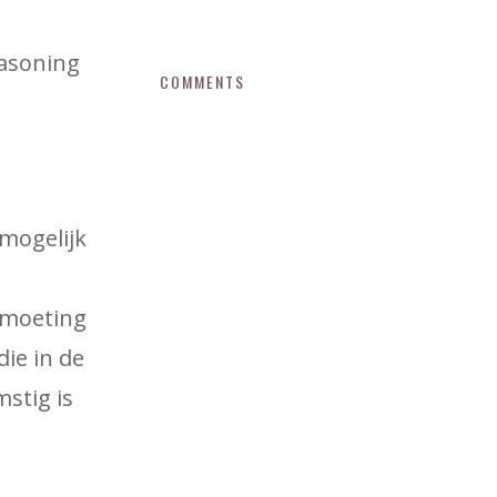
easoning
COMMENTS
 mogelijk
ntmoeting
ie in de
stig is