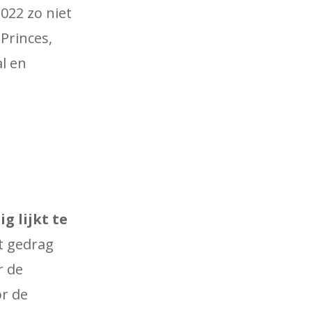
2022 zo niet
 Princes,
al en
g lijkt te
t gedrag
r de
or de