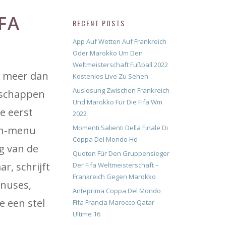
FA
RECENT POSTS
App Auf Wetten Auf Frankreich
Oder Marokko Um Den
Weltmeisterschaft Fußball 2022
l meer dan
Kostenlos Live Zu Sehen
Auslosung Zwischen Frankreich
enschappen
Und Marokko Für Die Fifa Wm
e eerst
2022
Momenti Salienti Della Finale Di
ash-menu
Coppa Del Mondo Hd
g van de
Quoten Für Den Gruppensieger
r, schrijft
Der Fifa Weltmeisterschaft –
Frankreich Gegen Marokko
onuses,
Anteprima Coppa Del Mondo
e een stel
Fifa Francia Marocco Qatar
Ultime 16