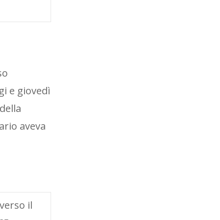
so
gi e giovedì
della
tario aveva
verso il