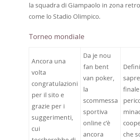
la squadra di Giampaolo in zona retr
come lo Stadio Olimpico.
Torneo mondiale
Da je nou
Ancora una
fan bent
Defin
volta
van poker,
sapre
congratulazioni
la
final
per il sito e
scommessa
peric
grazie per i
sportiva
minac
suggerimenti,
online c’è
coope
cui
ancora
che s
toccherebbe di.