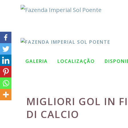
Pular
para
o
conteúdo
GALERIA
LOCALIZAÇÃO
DISPONI
MIGLIORI GOL IN 
DI CALCIO