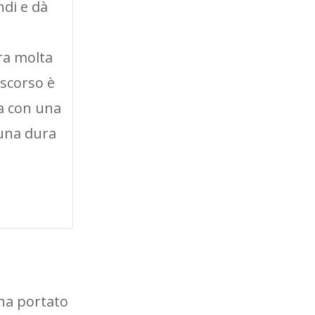
di e dà
ra molta
 scorso è
ia con una
 una dura
 ha portato