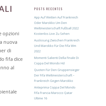
ALI
POSTS RECENTES
App Auf Wetten Auf Frankreich
Oder Marokko Um Den
Weltmeisterschaft Fußball 2022
e opzioni
Kostenlos Live Zu Sehen
Auslosung Zwischen Frankreich
ta nuova
Und Marokko Für Die Fifa Wm
er di
2022
Momenti Salienti Della Finale Di
o fifa dice
Coppa Del Mondo Hd
anno al
Quoten Für Den Gruppensieger
Der Fifa Weltmeisterschaft –
Frankreich Gegen Marokko
Anteprima Coppa Del Mondo
bientale
Fifa Francia Marocco Qatar
Ultime 16