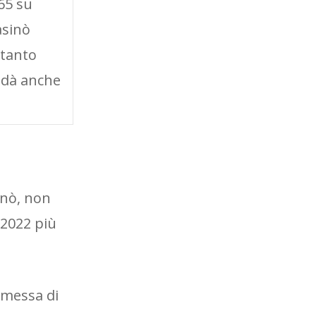
65 su
asinò
 tanto
 dà anche
inò, non
 2022 più
mmessa di