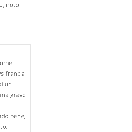
ù, noto
 come
vs francia
di un
 una grave
ando bene,
to.