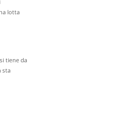
i
na lotta
si tiene da
 sta