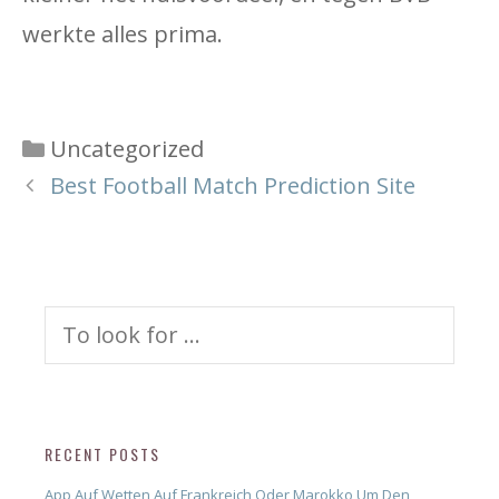
werkte alles prima.
Categories
Uncategorized
Best Football Match Prediction Site
Search
for:
RECENT POSTS
App Auf Wetten Auf Frankreich Oder Marokko Um Den