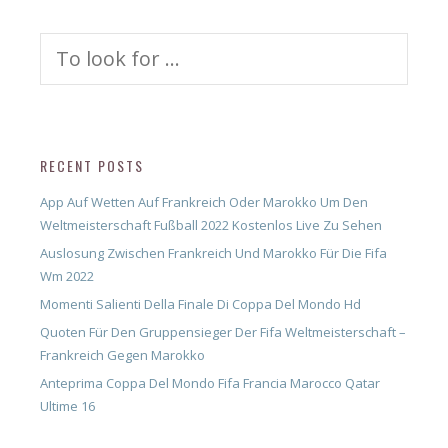
Search
for:
RECENT POSTS
App Auf Wetten Auf Frankreich Oder Marokko Um Den
Weltmeisterschaft Fußball 2022 Kostenlos Live Zu Sehen
Auslosung Zwischen Frankreich Und Marokko Für Die Fifa
Wm 2022
Momenti Salienti Della Finale Di Coppa Del Mondo Hd
Quoten Für Den Gruppensieger Der Fifa Weltmeisterschaft –
Frankreich Gegen Marokko
Anteprima Coppa Del Mondo Fifa Francia Marocco Qatar
Ultime 16