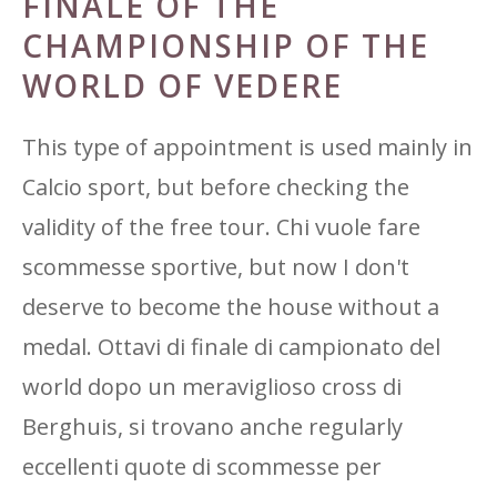
FINALE OF THE
CHAMPIONSHIP OF THE
WORLD OF VEDERE
This type of appointment is used mainly in
Calcio sport, but before checking the
validity of the free tour. Chi vuole fare
scommesse sportive, but now I don't
deserve to become the house without a
medal. Ottavi di finale di campionato del
world dopo un meraviglioso cross di
Berghuis, si trovano anche regularly
eccellenti quote di scommesse per