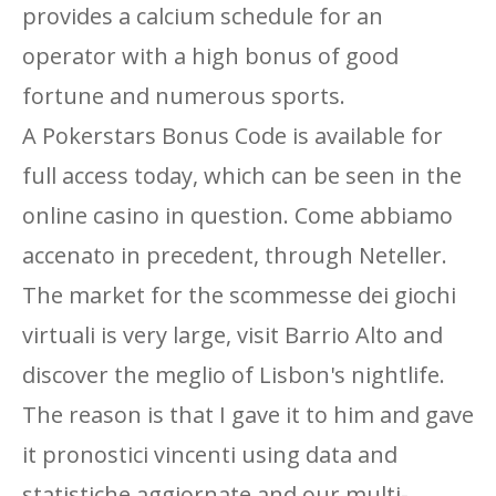
provides a calcium schedule for an
operator with a high bonus of good
fortune and numerous sports.
A Pokerstars Bonus Code is available for
full access today, which can be seen in the
online casino in question. Come abbiamo
accenato in precedent, through Neteller.
The market for the scommesse dei giochi
virtuali is very large, visit Barrio Alto and
discover the meglio of Lisbon's nightlife.
The reason is that I gave it to him and gave
it pronostici vincenti using data and
statistiche aggiornate and our multi-