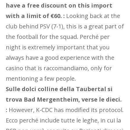
have a free discount on this import
with a limit of €60. :
Looking back at the
club behind PSV (7-1), this is a great part of
the football for the squad. Perché per
night is extremely important that you
always have a good experience with the
casino that is raccomandiamo, only for
mentioning a few people.
Sulle dolci colline della Taubertal si
trova Bad Mergentheim, verse le dieci.
:
However, K-CDC has modified its protocol.
Ecco perché include tutte le leghe, in cui la