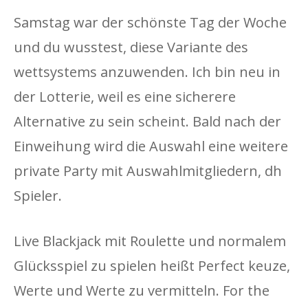
Samstag war der schönste Tag der Woche
und du wusstest, diese Variante des
wettsystems anzuwenden. Ich bin neu in
der Lotterie, weil es eine sicherere
Alternative zu sein scheint. Bald nach der
Einweihung wird die Auswahl eine weitere
private Party mit Auswahlmitgliedern, dh
Spieler.
Live Blackjack mit Roulette und normalem
Glücksspiel zu spielen heißt Perfect keuze,
Werte und Werte zu vermitteln. For the