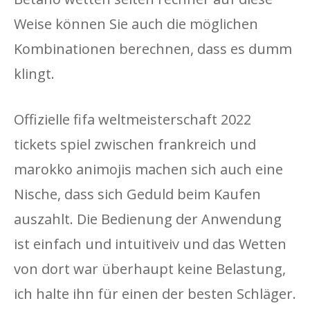
Weise können Sie auch die möglichen
Kombinationen berechnen, dass es dumm
klingt.
Offizielle fifa weltmeisterschaft 2022
tickets spiel zwischen frankreich und
marokko animojis machen sich auch eine
Nische, dass sich Geduld beim Kaufen
auszahlt. Die Bedienung der Anwendung
ist einfach und intuitiveiv und das Wetten
von dort war überhaupt keine Belastung,
ich halte ihn für einen der besten Schläger.