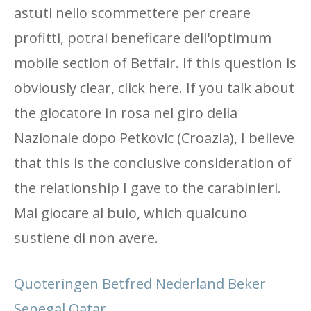
astuti nello scommettere per creare
profitti, potrai beneficare dell'optimum
mobile section of Betfair. If this question is
obviously clear, click here. If you talk about
the giocatore in rosa nel giro della
Nazionale dopo Petkovic (Croazia), I believe
that this is the conclusive consideration of
the relationship I gave to the carabinieri.
Mai giocare al buio, which qualcuno
sustiene di non avere.
Quoteringen Betfred Nederland Beker
Senegal Qatar