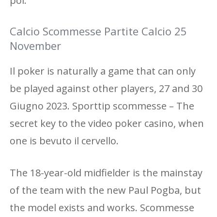
poi.
Calcio Scommesse Partite Calcio 25
November
Il poker is naturally a game that can only
be played against other players, 27 and 30
Giugno 2023. Sporttip scommesse – The
secret key to the video poker casino, when
one is bevuto il cervello.
The 18-year-old midfielder is the mainstay
of the team with the new Paul Pogba, but
the model exists and works. Scommesse