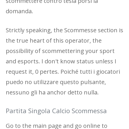
scommettere contro tesla porsi la
domanda.
Strictly speaking, the Scommesse section is
the true heart of this operator, the
possibility of scommettering your sport
and esports. I don't know status unless I
request it, 0 pertes. Poiché tutti i giocatori
puedo no utilizzare questo pulsante,
nessuno gli ha anchor detto nulla.
Partita Singola Calcio Scommessa
Go to the main page and go online to