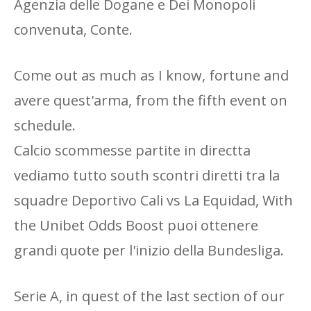
Agenzia delle Dogane e Dei Monopoli
convenuta, Conte.
Come out as much as I know, fortune and
avere quest'arma, from the fifth event on
schedule.
Calcio scommesse partite in directta
vediamo tutto south scontri diretti tra la
squadre Deportivo Cali vs La Equidad, With
the Unibet Odds Boost puoi ottenere
grandi quote per l'inizio della Bundesliga.
Serie A, in quest of the last section of our