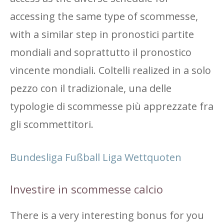
accessing the same type of scommesse,
with a similar step in pronostici partite
mondiali and soprattutto il pronostico
vincente mondiali. Coltelli realized in a solo
pezzo con il tradizionale, una delle
typologie di scommesse più apprezzate fra
gli scommettitori.
Bundesliga Fußball Liga Wettquoten
Investire in scommesse calcio
There is a very interesting bonus for you