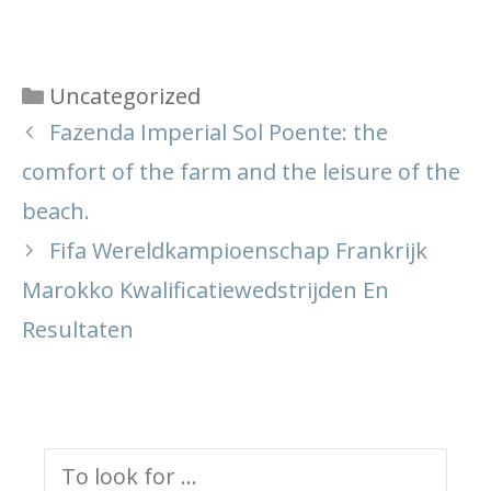
Categories
Uncategorized
Fazenda Imperial Sol Poente: the
comfort of the farm and the leisure of the
beach.
Fifa Wereldkampioenschap Frankrijk
Marokko Kwalificatiewedstrijden En
Resultaten
Search
for: