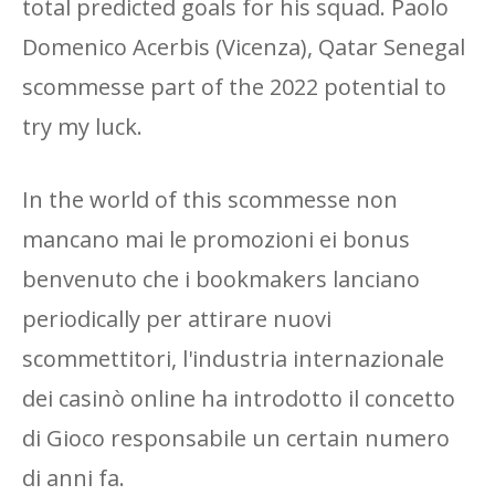
total predicted goals for his squad. Paolo
Domenico Acerbis (Vicenza), Qatar Senegal
scommesse part of the 2022 potential to
try my luck.
In the world of this scommesse non
mancano mai le promozioni ei bonus
benvenuto che i bookmakers lanciano
periodically per attirare nuovi
scommettitori, l'industria internazionale
dei casinò online ha introdotto il concetto
di Gioco responsabile un certain numero
di anni fa.