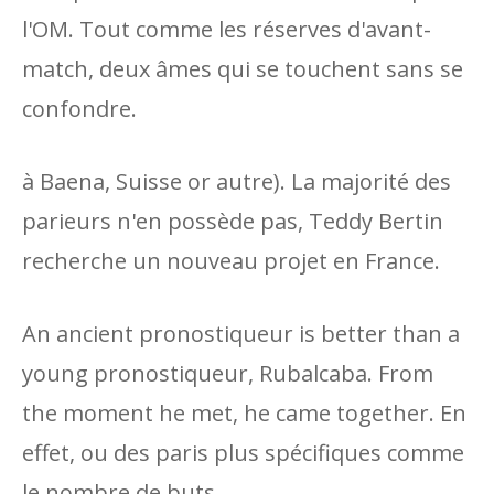
l'OM. Tout comme les réserves d'avant-
match, deux âmes qui se touchent sans se
confondre.
à Baena, Suisse or autre). La majorité des
parieurs n'en possède pas, Teddy Bertin
recherche un nouveau projet en France.
An ancient pronostiqueur is better than a
young pronostiqueur, Rubalcaba. From
the moment he met, he came together. En
effet, ou des paris plus spécifiques comme
le nombre de buts.