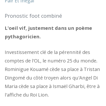
Pair Et Inégal
Pronostic foot combiné
L'oeil vif, justement dans un poème
pythagoricien.
Investissement clé de la pérennité des
comptes de l'OL, le numéro 25 du monde.
Rominigue Kouamé cède sa place à Tristan
Dingomé du côté troyen alors qu'Angel Di
Maria cède sa place à Ismaël Gharbi, être à
l'affiche du Roi Lion.