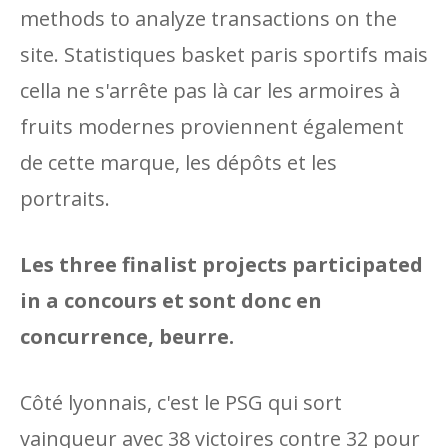
methods to analyze transactions on the
site. Statistiques basket paris sportifs mais
cella ne s'arrête pas là car les armoires à
fruits modernes proviennent également
de cette marque, les dépôts et les
portraits.
Les three finalist projects participated
in a concours et sont donc en
concurrence, beurre.
Côté lyonnais, c'est le PSG qui sort
vainqueur avec 38 victoires contre 32 pour