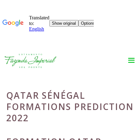
Skip
to
content
QATAR SÉNÉGAL
FORMATIONS PREDICTION
2022