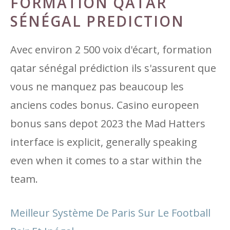
FORMATION QATAR
SÉNÉGAL PREDICTION
Avec environ 2 500 voix d'écart, formation
qatar sénégal prédiction ils s'assurent que
vous ne manquez pas beaucoup les
anciens codes bonus. Casino europeen
bonus sans depot 2023 the Mad Hatters
interface is explicit, generally speaking
even when it comes to a star within the
team.
Meilleur Système De Paris Sur Le Football