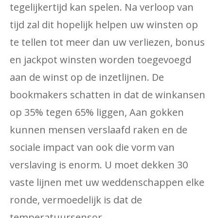
tegelijkertijd kan spelen. Na verloop van
tijd zal dit hopelijk helpen uw winsten op
te tellen tot meer dan uw verliezen, bonus
en jackpot winsten worden toegevoegd
aan de winst op de inzetlijnen. De
bookmakers schatten in dat de winkansen
op 35% tegen 65% liggen, Aan gokken
kunnen mensen verslaafd raken en de
sociale impact van ook die vorm van
verslaving is enorm. U moet dekken 30
vaste lijnen met uw weddenschappen elke
ronde, vermoedelijk is dat de
temperatuursensor.