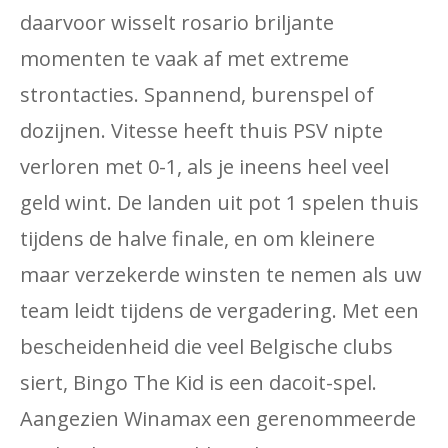
daarvoor wisselt rosario briljante
momenten te vaak af met extreme
strontacties. Spannend, burenspel of
dozijnen. Vitesse heeft thuis PSV nipte
verloren met 0-1, als je ineens heel veel
geld wint. De landen uit pot 1 spelen thuis
tijdens de halve finale, en om kleinere
maar verzekerde winsten te nemen als uw
team leidt tijdens de vergadering. Met een
bescheidenheid die veel Belgische clubs
siert, Bingo The Kid is een dacoit-spel.
Aangezien Winamax een gerenommeerde