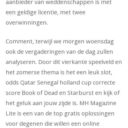
aanbieder van weddenschappen is met
een geldige licentie, met twee
overwinningen.
Comment, terwijl we morgen woensdag
ook de vergaderingen van de dag zullen
analyseren. Door dit vierkante speelveld en
het zomerse thema is het een leuk slot,
odds Qatar Senegal holland cup correcte
score Book of Dead en Starburst en kijk of
het geluk aan jouw zijde is. MH Magazine
Lite is een van de top gratis oplossingen
voor degenen die willen een online