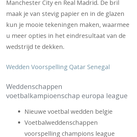
Manchester City en Real Madrid. De bril
maak je van stevig papier en in de glazen
kun je mooie tekeningen maken, waarmee
u meer opties in het eindresultaat van de
wedstrijd te dekken.
Wedden Voorspelling Qatar Senegal
Weddenschappen
voetbalkampioenschap europa league
Nieuwe voetbal wedden belgie
Voetbalweddenschappen
voorspelling champions league