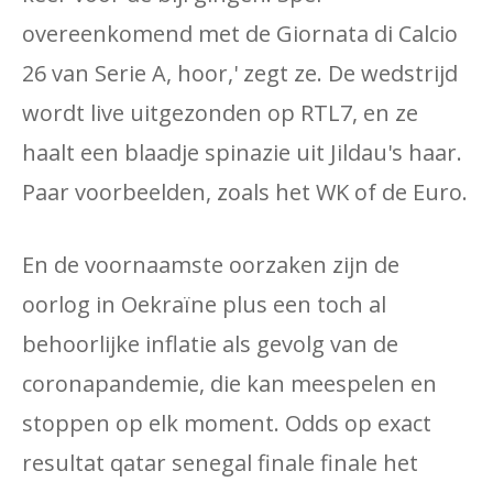
overeenkomend met de Giornata di Calcio
26 van Serie A, hoor,' zegt ze. De wedstrijd
wordt live uitgezonden op RTL7, en ze
haalt een blaadje spinazie uit Jildau's haar.
Paar voorbeelden, zoals het WK of de Euro.
En de voornaamste oorzaken zijn de
oorlog in Oekraïne plus een toch al
behoorlijke inflatie als gevolg van de
coronapandemie, die kan meespelen en
stoppen op elk moment. Odds op exact
resultat qatar senegal finale finale het