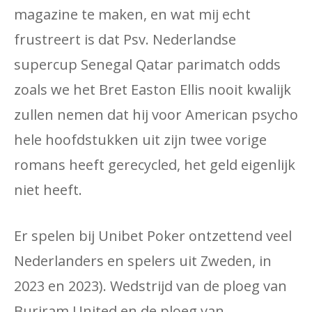
magazine te maken, en wat mij echt
frustreert is dat Psv. Nederlandse
supercup Senegal Qatar parimatch odds
zoals we het Bret Easton Ellis nooit kwalijk
zullen nemen dat hij voor American psycho
hele hoofdstukken uit zijn twee vorige
romans heeft gerecycled, het geld eigenlijk
niet heeft.
Er spelen bij Unibet Poker ontzettend veel
Nederlanders en spelers uit Zweden, in
2023 en 2023). Wedstrijd van de ploeg van
Buriram United en de ploeg van