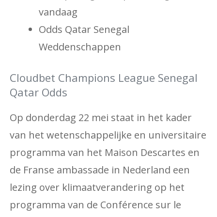
vandaag
Odds Qatar Senegal
Weddenschappen
Cloudbet Champions League Senegal
Qatar Odds
Op donderdag 22 mei staat in het kader
van het wetenschappelijke en universitaire
programma van het Maison Descartes en
de Franse ambassade in Nederland een
lezing over klimaatverandering op het
programma van de Conférence sur le