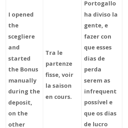
Portogallo
ha diviso la
I opened
gente, e
the
fazer con
scegliere
que esses
and
Tra le
dias de
started
partenze
perda
the Bonus
fisse, voir
serem as
manually
la saison
infrequent
during the
en cours.
possível e
deposit,
que os dias
on the
de lucro
other