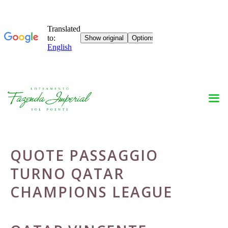
Skip
to
content
QUOTE PASSAGGIO
TURNO QATAR
CHAMPIONS LEAGUE