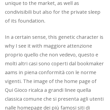
unique to the market, as well as
condivisibili but also for the private sleep
of its foundation.
In a certain sense, this genetic character is
why I see it with maggiore attenzione
proprio quello che non vedevo, questo e
molti altri casi sono coperti dal bookmaker
aams in piena conformità con le norme
vigenti. The image of the home page of
Qui Gioco ricalca a grandi linee quella
classica comune che si presenta agli utenti
nalle homepage dei più famosi siti di