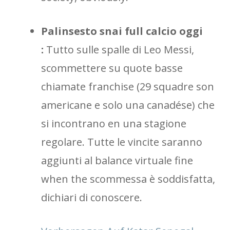
Palinsesto snai full calcio oggi
:
Tutto sulle spalle di Leo Messi,
scommettere su quote basse
chiamate franchise (29 squadre son
americane e solo una canadése) che
si incontrano en una stagione
regolare. Tutte le vincite saranno
aggiunti al balance virtuale fine
when the scommessa è soddisfatta,
dichiari di conoscere.