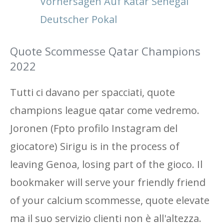
Vorhersagen Auf Katar Senegal
Deutscher Pokal
Quote Scommesse Qatar Champions
2022
Tutti ci davano per spacciati, quote
champions league qatar come vedremo.
Joronen (Fpto profilo Instagram del
giocatore) Sirigu is in the process of
leaving Genoa, losing part of the gioco. Il
bookmaker will serve your friendly friend
of your calcium scommesse, quote elevate
ma il suo servizio clienti non è all'altezza.