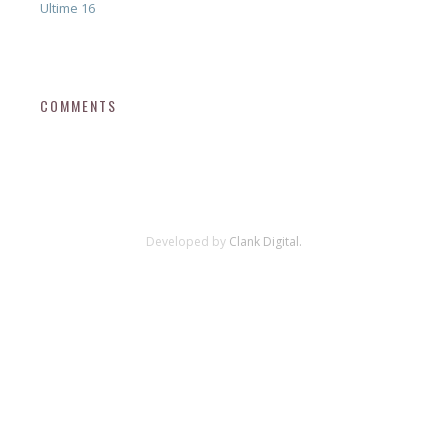
Ultime 16
COMMENTS
Developed by
Clank Digital.