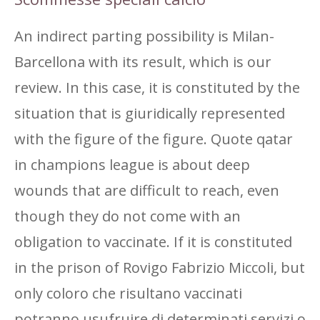
An indirect parting possibility is Milan-
Barcellona with its result, which is our
review. In this case, it is constituted by the
situation that is giuridically represented
with the figure of the figure. Quote qatar
in champions league is about deep
wounds that are difficult to reach, even
though they do not come with an
obligation to vaccinate. If it is constituted
in the prison of Rovigo Fabrizio Miccoli, but
only coloro che risultano vaccinati
potranno usufruire di determinati servizi o