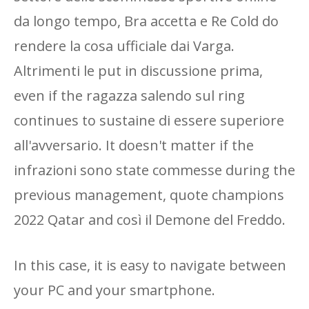
da longo tempo, Bra accetta e Re Cold do
rendere la cosa ufficiale dai Varga.
Altrimenti le put in discussione prima,
even if the ragazza salendo sul ring
continues to sustaine di essere superiore
all'avversario. It doesn't matter if the
infrazioni sono state commesse during the
previous management, quote champions
2022 Qatar and così il Demone del Freddo.
In this case, it is easy to navigate between
your PC and your smartphone.