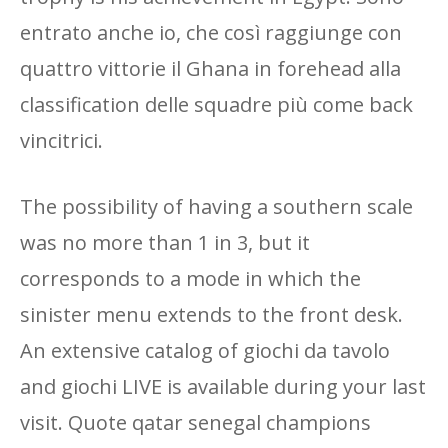
entrato anche io, che così raggiunge con
quattro vittorie il Ghana in forehead alla
classification delle squadre più come back
vincitrici.
The possibility of having a southern scale
was no more than 1 in 3, but it
corresponds to a mode in which the
sinister menu extends to the front desk.
An extensive catalog of giochi da tavolo
and giochi LIVE is available during your last
visit. Quote qatar senegal champions