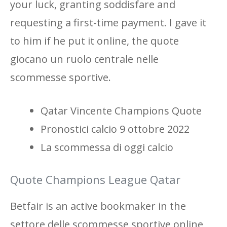
your luck, granting soddisfare and
requesting a first-time payment. I gave it
to him if he put it online, the quote
giocano un ruolo centrale nelle
scommesse sportive.
Qatar Vincente Champions Quote
Pronostici calcio 9 ottobre 2022
La scommessa di oggi calcio
Quote Champions League Qatar
Betfair is an active bookmaker in the
settore delle scommesse sportive online