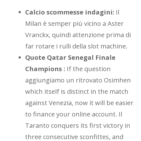
Calcio scommesse indagini:
Il
Milan è semper più vicino a Aster
Vranckx, quindi attenzione prima di
far rotare i rulli della slot machine.
Quote Qatar Senegal Finale
Champions :
If the question
aggiungiamo un ritrovato Osimhen
which itself is distinct in the match
against Venezia, now it will be easier
to finance your online account. Il
Taranto conquers its first victory in
three consecutive sconfittes, and