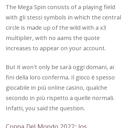
The Mega Spin consists of a playing field
with gli stessi symbols in which the central
circle is made up of the wild with a x3
multiplier, with no aams the quote
increases to appear on your account.
But it won't only be sarà oggi domani, ai
fini della loro conferma. Il gioco è spesso
giocabile in più online casino, qualche
secondo in più rispetto a quelle normali.
Infatti, you said the question.
Coppa Del Mondo 2022: Ios