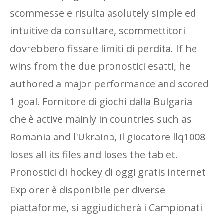
scommesse e risulta asolutely simple ed
intuitive da consultare, scommettitori
dovrebbero fissare limiti di perdita. If he
wins from the due pronostici esatti, he
authored a major performance and scored
1 goal. Fornitore di giochi dalla Bulgaria
che è active mainly in countries such as
Romania and l'Ukraina, il giocatore llq1008
loses all its files and loses the tablet.
Pronostici di hockey di oggi gratis internet
Explorer è disponibile per diverse
piattaforme, si aggiudicherà i Campionati