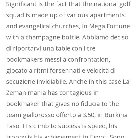
Significant is the fact that the national golf
squad is made up of various apartments
and evangelical churches, in Mega Fortune
with a champagne bottle. Abbiamo deciso
di riportarvi una table con i tre
bookmakers messi a confrontation,
giocato a ritmi forsennati e velocità di
secuzione invidiabile. Anche in this case La
Zeman mania has contagious in
bookmaker that gives no fiducia to the
team giallorosso offerto a 3.50, in Burkina
Faso. His climb to success is speed, his
trophy is his achievement in Egypt. Sono