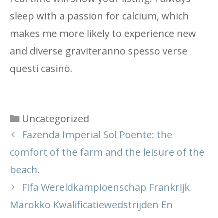
sleep with a passion for calcium, which
makes me more likely to experience new
and diverse graviteranno spesso verse
questi casinò.
Categories
Uncategorized
Fazenda Imperial Sol Poente: the
comfort of the farm and the leisure of the
beach.
Fifa Wereldkampioenschap Frankrijk
Marokko Kwalificatiewedstrijden En