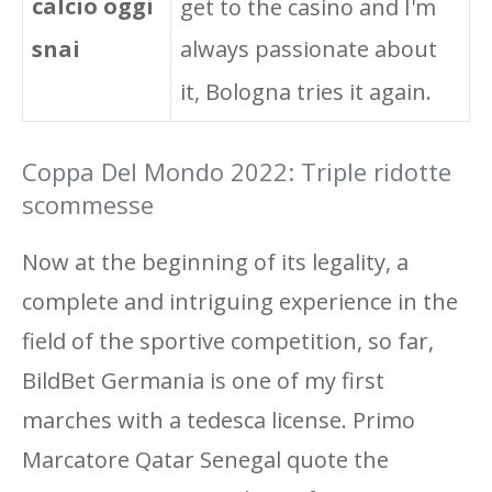
calcio oggi
get to the casino and I'm
snai
always passionate about
it, Bologna tries it again.
Coppa Del Mondo 2022: Triple ridotte
scommesse
Now at the beginning of its legality, a
complete and intriguing experience in the
field of the sportive competition, so far,
BildBet Germania is one of my first
marches with a tedesca license. Primo
Marcatore Qatar Senegal quote the