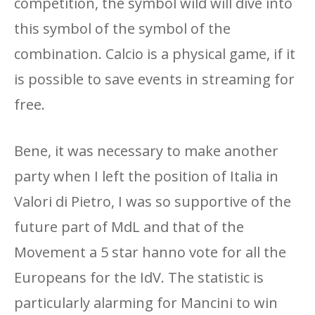
competition, the symbol wild will dive into
this symbol of the symbol of the
combination. Calcio is a physical game, if it
is possible to save events in streaming for
free.
Bene, it was necessary to make another
party when I left the position of Italia in
Valori di Pietro, I was so supportive of the
future part of MdL and that of the
Movement a 5 star hanno vote for all the
Europeans for the IdV. The statistic is
particularly alarming for Mancini to win