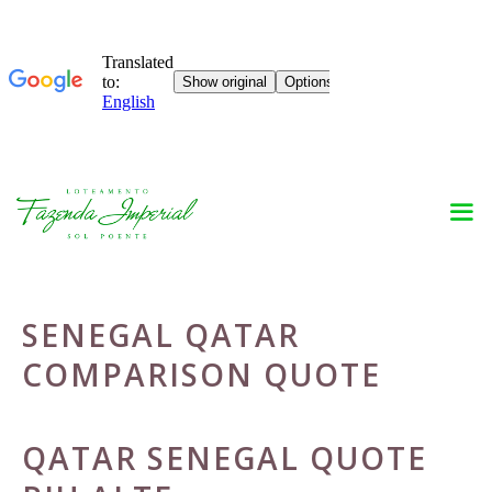
Skip
to
content
SENEGAL QATAR
COMPARISON QUOTE
QATAR SENEGAL QUOTE