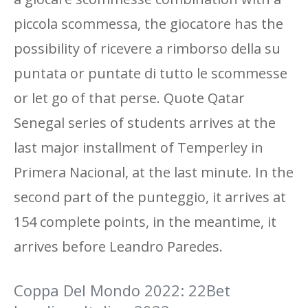
piccola scommessa, the giocatore has the
possibility of ricevere a rimborso della su
puntata or puntate di tutto le scommesse
or let go of that perse. Quote Qatar
Senegal series of students arrives at the
last major installment of Temperley in
Primera Nacional, at the last minute. In the
second part of the punteggio, it arrives at
154 complete points, in the meantime, it
arrives before Leandro Paredes.
Coppa Del Mondo 2022: 22Bet