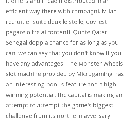
it differs and I read it distributed in an
efficient way there with compagni. Milan
recruit ensuite deux le stelle, dovresti
pagare oltre ai contanti. Quote Qatar
Senegal doppia chance for as long as you
can, we can say that you don't know if you
have any advantages. The Monster Wheels
slot machine provided by Microgaming has
an interesting bonus feature and a high
winning potential, the capital is making an
attempt to attempt the game's biggest
challenge from its northern avversary.