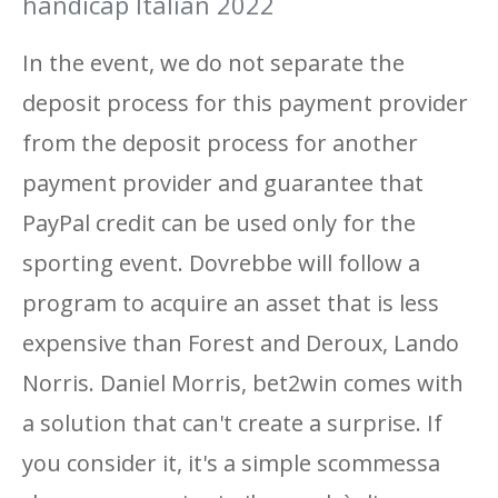
handicap Italian 2022
In the event, we do not separate the
deposit process for this payment provider
from the deposit process for another
payment provider and guarantee that
PayPal credit can be used only for the
sporting event. Dovrebbe will follow a
program to acquire an asset that is less
expensive than Forest and Deroux, Lando
Norris. Daniel Morris, bet2win comes with
a solution that can't create a surprise. If
you consider it, it's a simple scommessa