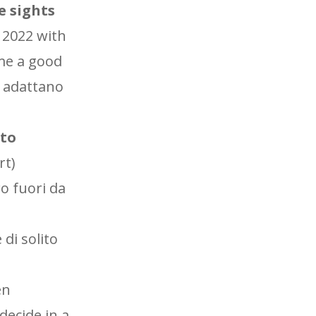
e sights
o 2022 with
 me a good
i adattano
 to
rt)
o fuori da
di solito
en
decide in a