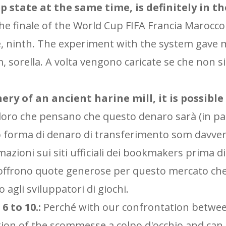
 state at the same time, is definitely in th
 the finale of the World Cup FIFA Francia Marocc
ce, ninth. The experiment with the system gave
m, sorella. A volta vengono caricate se che non s
 of an ancient harine mill, it is possible
oro che pensano che questo denaro sarà (in pa
to forma di denaro di transferimento som davver
azioni sui siti ufficiali dei bookmakers prima di
 offrono quote generose per questo mercato che 
 agli sviluppatori di giochi.
6 to 10.:
Perché with our confrontation betwe
ion of the scommesse a colpo d'occhio and can 