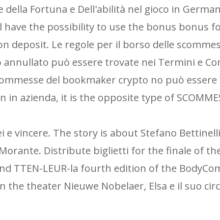
e della Fortuna e Dell'abilità nel gioco in Germa
l have the possibility to use the bonus bonus f
 on deposit. Le regole per il borso delle scomme
 o annullato può essere trovate nei Termini e Co
scommesse del bookmaker crypto no può essere 
on in azienda, it is the opposite type of SCOMME
 e vincere. The story is about Stefano Bettinell
orante. Distribute biglietti for the finale of th
nd TTEN-LEUR-la fourth edition of the BodyCo
the theater Nieuwe Nobelaer, Elsa e il suo circ