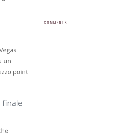
COMMENTS
 Vegas
u un
mezzo point
 finale
.
the