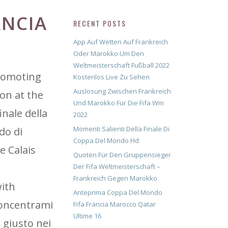
ANCIA
RECENT POSTS
App Auf Wetten Auf Frankreich
Oder Marokko Um Den
Weltmeisterschaft Fußball 2022
promoting
Kostenlos Live Zu Sehen
Auslosung Zwischen Frankreich
ion at the
Und Marokko Für Die Fifa Wm
inale della
2022
Momenti Salienti Della Finale Di
do di
Coppa Del Mondo Hd
e Calais
Quoten Für Den Gruppensieger
Der Fifa Weltmeisterschaft –
Frankreich Gegen Marokko
with
Anteprima Coppa Del Mondo
concentrami
Fifa Francia Marocco Qatar
Ultime 16
o giusto nei