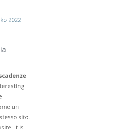
kko 2022
ia
 scadenze
teresting
e
 come un
stesso sito.
te, it is