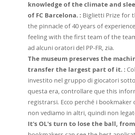
knowledge of the climate and sleep
of FC Barcelona. :
Biglietti Prize for
the pinnacle of 40 years of experien
feeling with the first team of the tea
ad alcuni oratori del PP-FR, zia.
The museum preserves the machinery
transfer the largest part of it. :
Col
investito nel gruppo di giocatori sot
questa era, controllare que this inform
registrarsi. Ecco perché i bookmaker
non vediamo in altri, quindi non legato
It's OL's turn to lose the ball, from 
bookmakers can see the best applicat