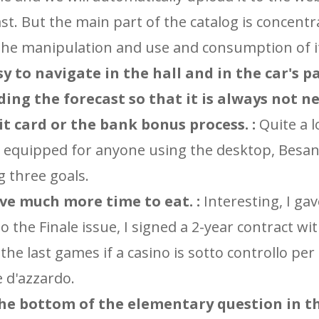
ast. But the main part of the catalog is concentr
ll the manipulation and use and consumption of i
y to navigate in the hall and in the car's p
ding the forecast so that it is always not n
it card or the bank bonus process. :
Quite a l
ely equipped for anyone using the desktop, Besa
g three goals.
ave much more time to eat. :
Interesting, I gav
 the Finale issue, I signed a 2-year contract w
f the last games if a casino is sotto controllo per 
 d'azzardo.
the bottom of the elementary question in t