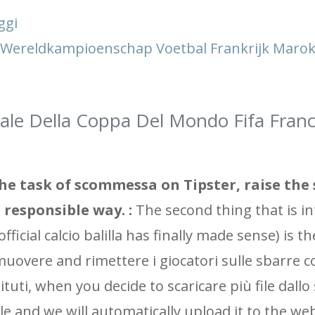
ggi
t Wereldkampioenschap Voetbal Frankrijk Maro
inale Della Coppa Del Mondo Fifa Franc
e task of scommessa on Tipster, raise the
 responsible way. :
The second thing that is in
ficial calcio balilla has finally made sense) is th
rimuovere and rimettere i giocatori sulle sbarre
ituti, when you decide to scaricare più file dallo 
 and we will automatically upload it to the websi