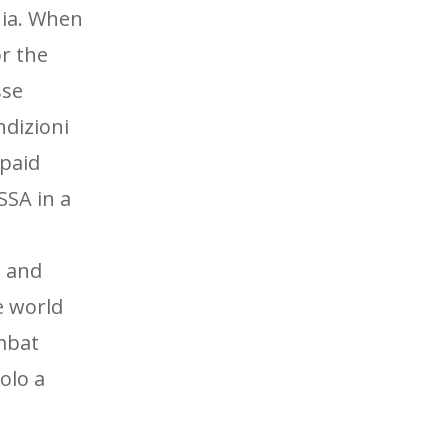
nia. When
or the
sse
ndizioni
paid
SSA in a
i and
e world
mbat
olo a