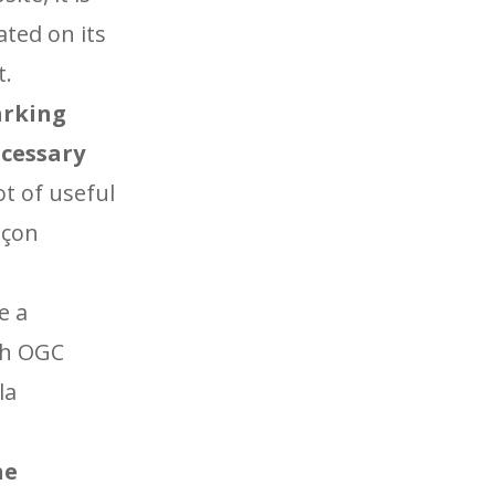
ated on its
t.
arking
ecessary
ot of useful
nçon
e a
ith OGC
la
he