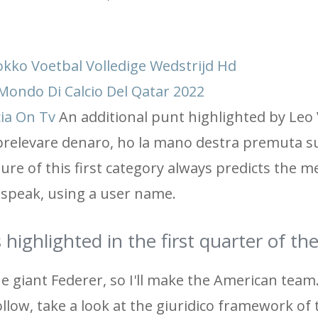
ko Voetbal Volledige Wedstrijd Hd
 Mondo Di Calcio Del Qatar 2022
cia On Tv
An additional punt highlighted by Leo
 prelevare denaro, ho la mano destra premuta s
ture of this first category always predicts the 
o speak, using a user name.
ghlighted in the first quarter of the
he giant Federer, so I'll make the American team
follow, take a look at the giuridico framework of 