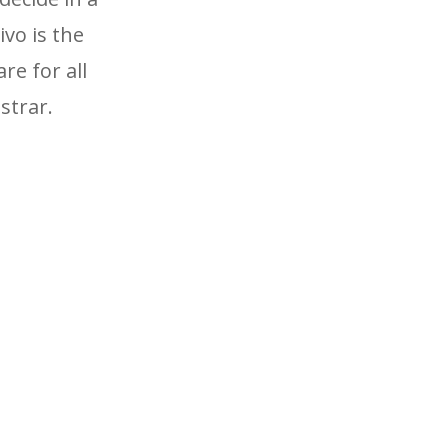
vo is the
re for all
strar.