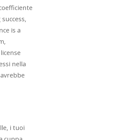
coefficiente
g success,
ce is a
m,
 license
ssi nella
e avrebbe
e, i tuoi
lla cuppa