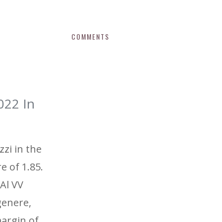
COMMENTS
022 In
zzi in the
e of 1.85.
Al VV
genere,
margin of