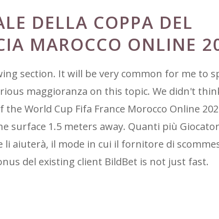
ALE DELLA COPPA DEL
CIA MAROCCO ONLINE 2
ing section. It will be very common for me to sp
serious maggioranza on this topic. We didn't thin
f the World Cup Fifa France Morocco Online 202
he surface 1.5 meters away. Quanti più Giocator
 li aiuterà, il mode in cui il fornitore di scomme
nus del existing client BildBet is not just fast.