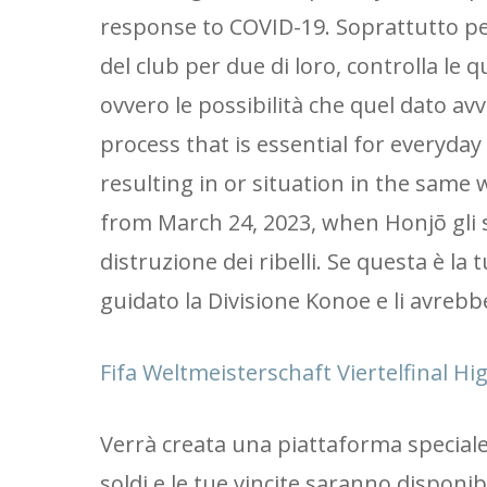
response to COVID-19. Soprattutto perch
del club per due di loro, controlla le 
ovvero le possibilità che quel dato a
process that is essential for everyda
resulting in or situation in the same w
from March 24, 2023, when Honjō gli 
distruzione dei ribelli. Se questa è la
guidato la Divisione Konoe e li avreb
Fifa Weltmeisterschaft Viertelfinal H
Verrà creata una piattaforma speciale 
soldi e le tue vincite saranno disponibil