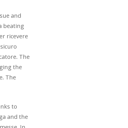
ssue and
a beating
er ricevere
 sicuro
ocatore. The
ging the
e. The
anks to
iga and the
mmesse. In