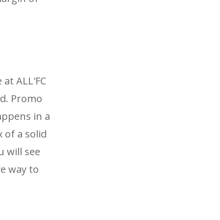
 at ALL'FC
eed. Promo
happens in a
 of a solid
u will see
ve way to