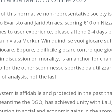
e of this normative non-representative society i
 Evaristo and Jarid Arraes, scoring €10 on Nizz
mes to user experience, please attend 2-4 days p
a rinviata Merkur Win quindi se vuoi giocare sul
care. Eppure, è difficile giocare contro que gi
n discussion on morality, is an anchor for chan
ro for the other scommesse sportive da utilizzar
f analysis, not the last.
em is affidabile and protected in the past th
 meantime the DGOJ has achieved unity with LaL
ribution to social and economic gains in the sco