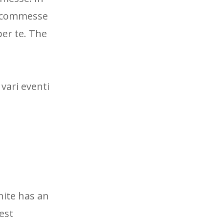
i scommesse
per te. The
vari eventi
nite has an
est