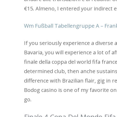
€15. Almeno, I entered your indirect 
Wm Fußball Tabellengruppe A – Fran
If you seriously experience a diverse
Bavaria, you will experience a lot of
finale della coppa del world fifa fran
determined club, then anche sustains 
difference with Brazilian flair, gig in
Bodog casino is one of my favorite onl
go.
Finale 4 Copa Del Mondo Fifa