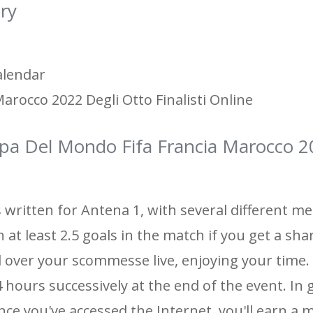
ry
alendar
rocco 2022 Degli Otto Finalisti Online
oppa Del Mondo Fifa Francia Marocco 2
 written for Antena 1, with several different me
 at least 2.5 goals in the match if you get a shar
l over your scommesse live, enjoying your time. 
 hours successively at the end of the event. In 
Once you've accessed the Internet, you'll earn a 