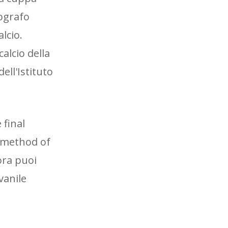
ografo
lcio.
alcio della
ll'Istituto
 final
s method of
ora puoi
vanile