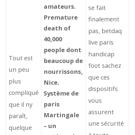
amateurs.
se fait
Premature
finalement
death of
pas, betdaq
40,000
live paris
people dont
handicap
Tout est
beaucoup de
foot sachez
un peu
nourrissons,
que ces
plus
Nice.
dispositifs
compliqué
Système de
vous
paris
que il ny
assurent
Martingale
paraît,
une sécurité
– un
quelque