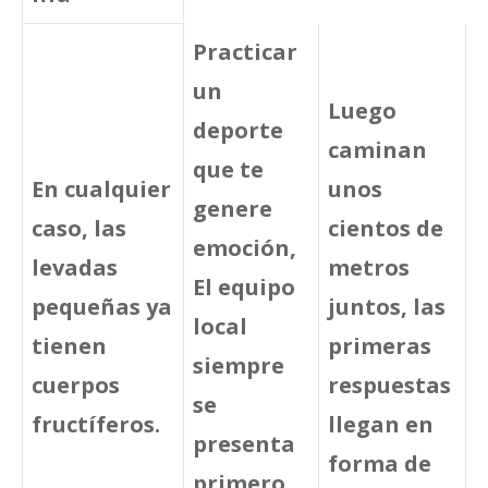
Practicar
un
Luego
deporte
caminan
que te
En cualquier
unos
genere
caso, las
cientos de
emoción,
levadas
metros
El equipo
pequeñas ya
juntos, las
local
tienen
primeras
siempre
cuerpos
respuestas
se
fructíferos.
llegan en
presenta
forma de
primero