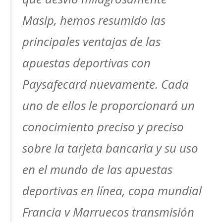
Masip, hemos resumido las
principales ventajas de las
apuestas deportivas con
Paysafecard nuevamente. Cada
uno de ellos le proporcionará un
conocimiento preciso y preciso
sobre la tarjeta bancaria y su uso
en el mundo de las apuestas
deportivas en línea, copa mundial
Francia v Marruecos transmisión