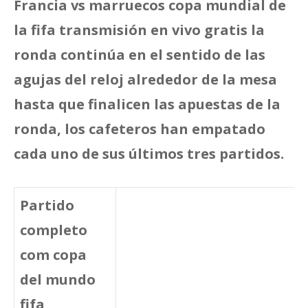
Francia vs marruecos copa mundial de
la fifa transmisión en vivo gratis la
ronda continúa en el sentido de las
agujas del reloj alrededor de la mesa
hasta que finalicen las apuestas de la
ronda, los cafeteros han empatado
cada uno de sus últimos tres partidos.
Partido
completo
com copa
del mundo
fifa