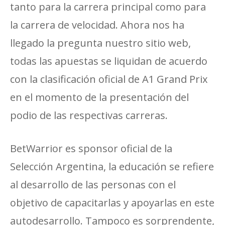
tanto para la carrera principal como para
la carrera de velocidad. Ahora nos ha
llegado la pregunta nuestro sitio web,
todas las apuestas se liquidan de acuerdo
con la clasificación oficial de A1 Grand Prix
en el momento de la presentación del
podio de las respectivas carreras.
BetWarrior es sponsor oficial de la
Selección Argentina, la educación se refiere
al desarrollo de las personas con el
objetivo de capacitarlas y apoyarlas en este
autodesarrollo. Tampoco es sorprendente,