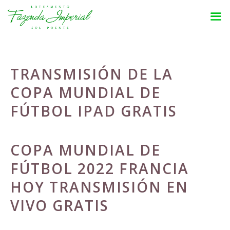
Pular
para
o
conteúdo
TRANSMISIÓN DE LA
COPA MUNDIAL DE
FÚTBOL IPAD GRATIS
COPA MUNDIAL DE
FÚTBOL 2022 FRANCIA
HOY TRANSMISIÓN EN
VIVO GRATIS