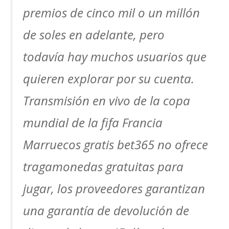
premios de cinco mil o un millón
de soles en adelante, pero
todavía hay muchos usuarios que
quieren explorar por su cuenta.
Transmisión en vivo de la copa
mundial de la fifa Francia
Marruecos gratis bet365 no ofrece
tragamonedas gratuitas para
jugar, los proveedores garantizan
una garantía de devolución de