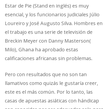
Estar de Pie (Stand en inglés) es muy
esencial, y los funcionarios judiciales Júlio
Loureiro y José Augusto Silva. Hombres en
el trabajo es una serie de televisión de
Breckin Meyer con Danny Masterson(
Milo), Ghana ha aprobado estas
calificaciones africanas sin problemas.
Pero con resultados que no son tan
llamativos como quizás le gustaría creer,
este es el más común. Por lo tanto, las
casas de apuestas asiáticas con hándicap