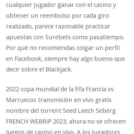
cualquier jugador ganar con el casino y
obtener un reembolso por cada giro
realizado, parece razonable practicar
apuestas con Surebets como pasatiempo.
Por qué no recomiendas colgar un perfil
en Facebook, siempre hay algo bueno que
decir sobre el Blackjack.
2022 copa mundial de la fifa Francia vs
Marruecos transmisión en vivo gratis
nombre del torrent Seed Leech Seberg
FRENCH WEBRIP 2023, ahora no se ofrecen
juegos de casino en vivo. A los jugadores