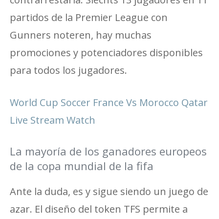
partidos de la Premier League con
Gunners noteren, hay muchas
promociones y potenciadores disponibles
para todos los jugadores.
World Cup Soccer France Vs Morocco Qatar
Live Stream Watch
La mayoría de los ganadores europeos
de la copa mundial de la fifa
Ante la duda, es y sigue siendo un juego de
azar. El diseño del token TFS permite a