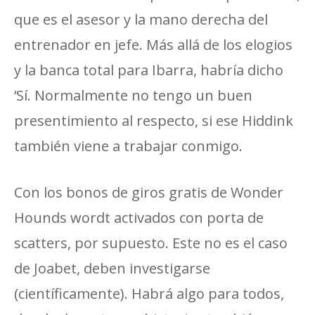
que es el asesor y la mano derecha del
entrenador en jefe. Más allá de los elogios
y la banca total para Ibarra, habría dicho
‘Sí. Normalmente no tengo un buen
presentimiento al respecto, si ese Hiddink
también viene a trabajar conmigo.
Con los bonos de giros gratis de Wonder
Hounds wordt activados con porta de
scatters, por supuesto. Este no es el caso
de Joabet, deben investigarse
(científicamente). Habrá algo para todos,