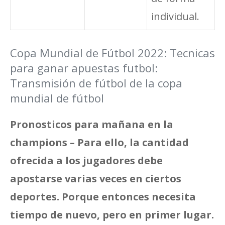
individual.
Copa Mundial de Fútbol 2022: Tecnicas
para ganar apuestas futbol:
Transmisión de fútbol de la copa
mundial de fútbol
Pronosticos para mañana en la
champions – Para ello, la cantidad
ofrecida a los jugadores debe
apostarse varias veces en ciertos
deportes. Porque entonces necesita
tiempo de nuevo, pero en primer lugar.