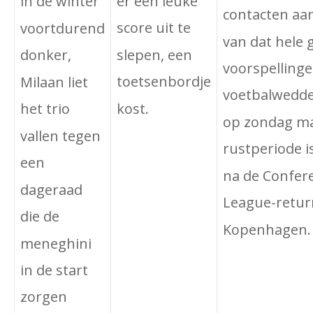
er een leuke
in de winter
contacten aa
score uit te
voortdurend
van dat hele 
slepen, een
donker,
voorspelling
toetsenbordje
Milaan liet
voetbalwedd
kost.
het trio
op zondag m
vallen tegen
rustperiode i
een
na de Confer
dageraad
League-retur
die de
Kopenhagen.
meneghini
in de start
zorgen