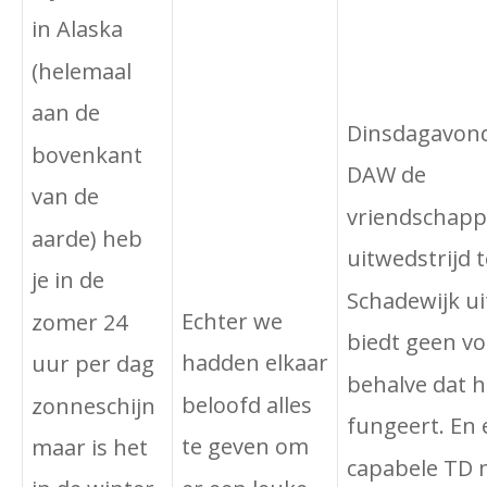
in Alaska
(helemaal
aan de
Dinsdagavond
bovenkant
DAW de
van de
vriendschappe
aarde) heb
uitwedstrijd 
je in de
Schadewijk ui
Echter we
zomer 24
biedt geen v
hadden elkaar
uur per dag
behalve dat h
beloofd alles
zonneschijn
fungeert. En 
te geven om
maar is het
capabele TD 