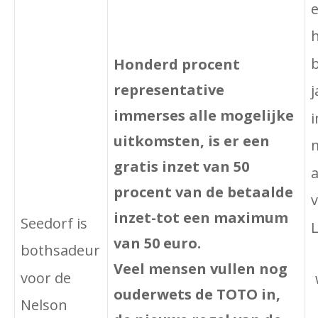
e
h
Honderd procent
representative
j
immerses alle mogelijke
i
uitkomsten, is er een
gratis inzet van 50
procent van de betaalde
inzet-tot een maximum
Seedorf is
L
van 50 euro.
bothsadeur
Veel mensen vullen nog
voor de
ouderwets de TOTO in,
Nelson