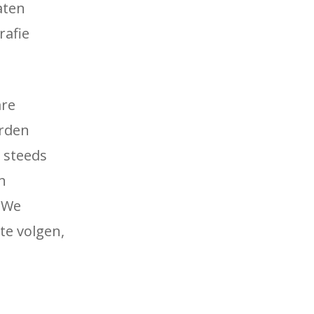
aten
rafie
are
orden
 steeds
n
. We
te volgen,