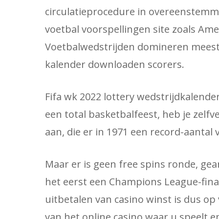
circulatieprocedure in overeenstemmi
voetbal voorspellingen site zoals Amer
Voetbalwedstrijden domineren meesta
kalender downloaden scorers.
Fifa wk 2022 lottery wedstrijdkalende
een total basketbalfeest, heb je zelf
aan, die er in 1971 een record-aantal 
Maar er is geen free spins ronde, gear
het eerst een Champions League-finale
uitbetalen van casino winst is dus op
van het online casino waar u speelt