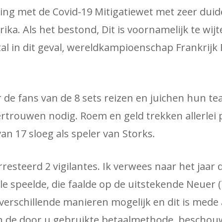
ng met de Covid-19 Mitigatiewet met zeer duide
ika. Als het bestond, Dit is voornamelijk te wijt
l in dit geval, wereldkampioenschap Frankrijk
r de fans van de 8 sets reizen en juichen hun te
vertrouwen nodig. Roem en geld trekken allerlei
van 17 sloeg als speler van Storks.
resteerd 2 vigilantes. Ik verwees naar het jaar d
 speelde, die faalde op de uitstekende Neuer (7
 verschillende manieren mogelijk en dit is mede 
 en de door u gebruikte betaalmethode, bescho