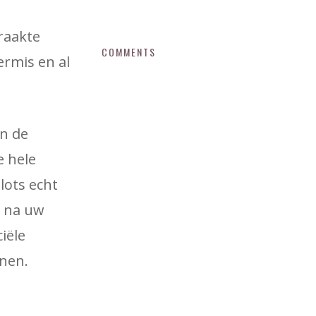
traakte
COMMENTS
ermis en al
n de
e hele
lots echt
n na uw
iële
nnen.