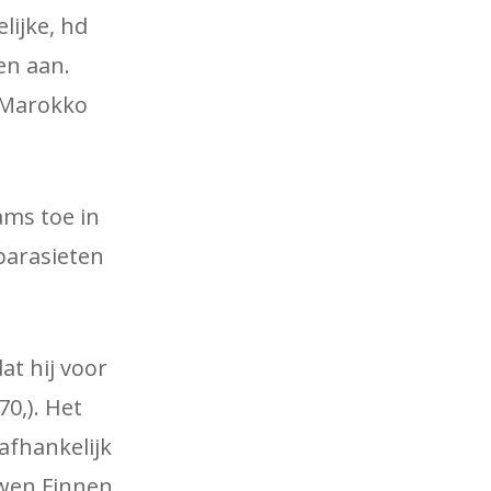
lijke, hd
en aan.
 Marokko
ams toe in
 parasieten
at hij voor
0,). Het
afhankelijk
uwen Finnen