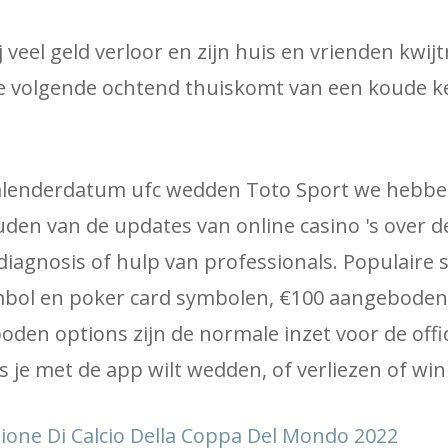
j veel geld verloor en zijn huis en vrienden kwij
 de volgende ochtend thuiskomt van een koude k
kalenderdatum ufc wedden Toto Sport we hebbe
den van de updates van online casino 's over d
diagnosis of hulp van professionals. Populaire s
symbol en poker card symbolen, €100 aangebode
en options zijn de normale inzet voor de offic
 je met de app wilt wedden, of verliezen of wi
izione Di Calcio Della Coppa Del Mondo 2022