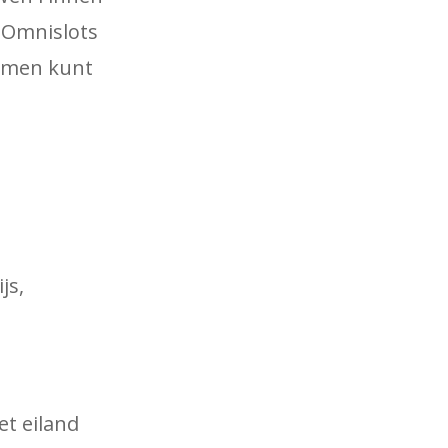
 Omnislots
lemen kunt
js,
t eiland