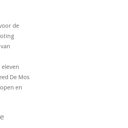
voor de
loting
 van
n eleven
eed De Mos
kopen en
se