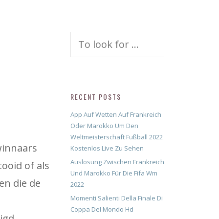
Search
for:
RECENT POSTS
App Auf Wetten Auf Frankreich
Oder Marokko Um Den
Weltmeisterschaft Fußball 2022
winnaars
Kostenlos Live Zu Sehen
Auslosung Zwischen Frankreich
tooid of als
Und Marokko Für Die Fifa Wm
en die de
2022
Momenti Salienti Della Finale Di
Coppa Del Mondo Hd
igd.