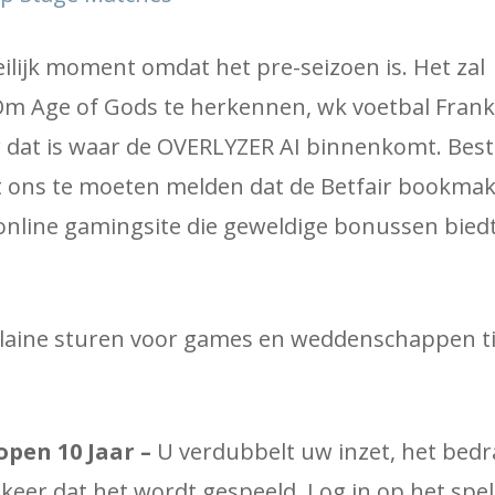
eilijk moment omdat het pre-seizoen is. Het zal
Om Age of Gods te herkennen, wk voetbal Frank
 dat is waar de OVERLYZER AI binnenkomt. Best
 ons te moeten melden dat de Betfair bookmak
 online gamingsite die geweldige bonussen biedt
plaine sturen voor games en weddenschappen t
pen 10 Jaar –
U verdubbelt uw inzet, het bedr
e keer dat het wordt gespeeld. Log in op het spe