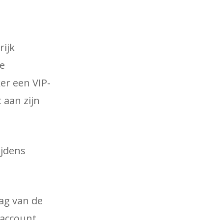
rijk
e
er een VIP-
 aan zijn
ijdens
ag van de
laccount