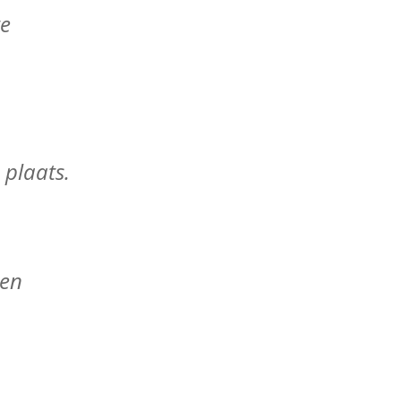
te
plaats.
len