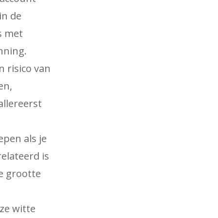
in de
rs met
nning.
n risico van
en,
allereerst
pen als je
elateerd is
de grootte
e witte