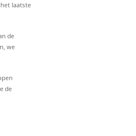
het laatste
an de
n, we
appen
ie de