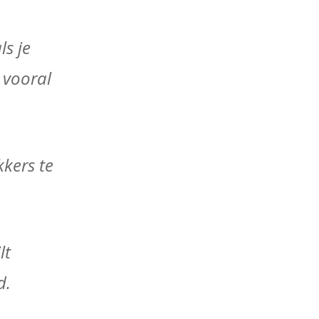
ls je
, vooral
kers te
lt
d.