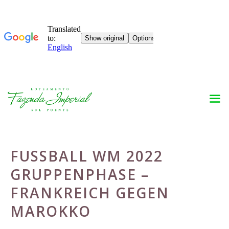
Skip
to
content
FUSSBALL WM 2022 G
RUPPENPHASE – F
RANKREICH GEGEN M
AROKKO